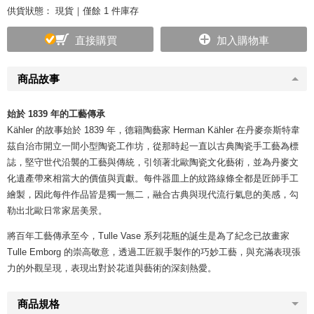
供貨狀態：
現貨｜僅餘 1 件庫存
直接購買
加入購物車
商品故事
始於 1839 年的工藝傳承
Kähler 的故事始於 1839 年，德籍陶藝家 Herman Kähler 在丹麥奈斯特韋
茲自治市開立一間小型陶瓷工作坊，從那時起一直以古典陶瓷手工藝為標
誌，堅守世代沿襲的工藝與傳統，引領著北歐陶瓷文化藝術，並為丹麥文
化遺產帶來相當大的價值與貢獻。每件器皿上的紋路線條全都是匠師手工
繪製，因此每件作品皆是獨一無二，融合古典與現代流行氣息的美感，勾
勒出北歐日常家居美景。
將百年工藝傳承至今，Tulle Vase 系列花瓶的誕生是為了紀念已故畫家
Tulle Emborg 的崇高敬意，透過工匠親手製作的巧妙工藝，與充滿表現張
力的外觀呈現，表現出對於花道與藝術的深刻熱愛。
商品規格