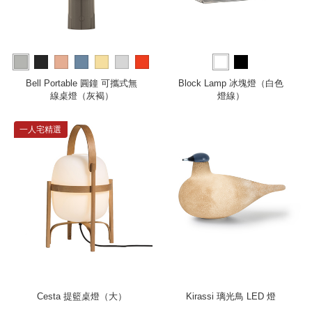
more
Bell Portable 圓鐘 可攜式無
Block Lamp 冰塊燈（白色
線桌燈（灰褐）
燈線）
一人宅精選
Cesta 提籃桌燈（大）
Kirassi 璃光鳥 LED 燈