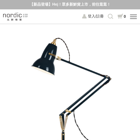
【新品登場】Hej！眾多新鮮貨上市，前往逛逛！
登入/註冊
0