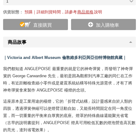
1
供貨狀態：
預購｜詳細到貨時間，請參考
商品規格
說明
直接購買
加入購物車
商品故事
｜Victoria and Albert Museum 倫敦維多利亞與亞伯特博物館典藏｜
我們都知道 ANGLEPOISE 最重要的就是它的神奇彈簧，而發明了神奇彈
簧的 George Carwardine 先生，最初是因為觀察到汽車工廠的同仁在工作
時，有近距離檢查細小零件或是避震系統結構等特殊光源需求，才有了將
神奇彈簧拿來製作 ANGLEPOISE 檯燈的念頭。
這座原本是工業用途的檯燈，它的「折臂式結構」設計靈感來自於人類的
四肢，透過彈簧伸縮可以使燈臂活動自如，又能長時間固定在同一角度位
置，而一切重量的平衡來自厚實的底座。燈罩的特殊曲線還能聚光省電
（古早的說明書提到，ANGLEPOISE 燈具可用較低瓦數的燈泡營造高瓦數
的亮光，達到省電效果）。