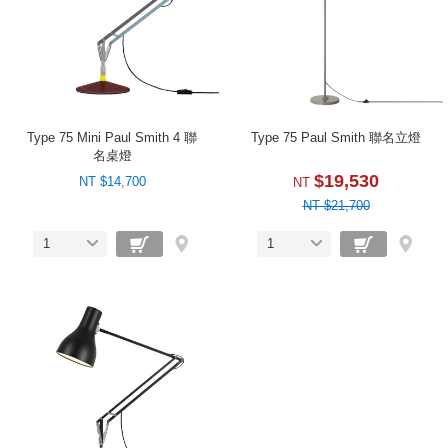
Type 75 Mini Paul Smith 4 聯
Type 75 Paul Smith 聯名立燈
名桌燈
$19,530
NT $14,700
NT
NT $21,700
1
1