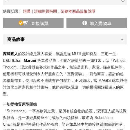
1
供貨狀態：
預購｜詳細到貨時間，請參考
商品規格
說明
直接購買
加入購物車
商品故事
深澤直人
的設計總是讓人喜愛，無論是從 MUJI 無印良品、
三宅一生
、
B&B Italia、
Maruni
等眾多品牌，但他的設計初衷一如往常，以「Without
Thought」理念貫徹在各式的作品之中，無論是家具、家電、隨身配件等，
使用者都可以感受到令人舒服自在的「直覺體驗」，對他而言，設計的起
源都是需要，使用起來不應該有任何壓力，正因如此，當 MAGIS 此次與他
討論著全新家具創作計畫時，他們共同決議讓一切的模樣回歸最迷人的原
型。
一切從物質原型開始
「Substance」一字為物質之意，是所有組合物的起源，深澤直人認為視覺
與舒適，是一張經典椅座不可或缺的兩項指標，取名為 Substance
Chair 就是希望將系列作品的輪廓，塑造如萬物中的純粹物質般簡潔純淨，