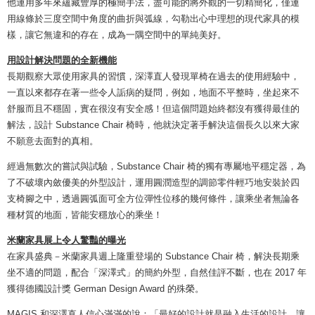
他運用多年來蘊藏豐厚的極簡手法，盡可能的將外觀的一切精簡化，僅運
用線條於三度空間中角度的曲折與弧線，勾勒出心中理想的現代家具的模
樣，讓它無違和的存在，成為一隅空間中的單純美好。
用設計解決問題的全新機能
長期觀察大眾使用家具的習慣，深澤直人發現單椅在過去的使用經驗中，
一直以來都存在著一些令人詬病的疑問，例如，地面不平整時，坐起來不
舒服而且不穩固，實在很沒有安全感！但這個問題始終都沒有獲得最佳的
解法，設計 Substance Chair 椅時，他就決定著手解決這個長久以來大家
不願意去面對的真相。
經過無數次的嘗試與試驗，Substance Chair 椅的獨有專屬地平穩定器，為
了不破壞內斂優美的外型設計，運用圓潤造型的調節零件輕巧地安裝於四
支椅腳之中，透過圓弧面可全方位彈性位移的幾何條件，讓乘坐者無論各
種材質的地面，皆能安穩放心的乘坐！
米蘭家具展上令人驚豔的曝光
在家具盛典－米蘭家具週上隆重登場的 Substance Chair 椅，解決長期乘
坐不適的問題，配合「深澤式」的簡約外型，自然佳評不斷，也在 2017 年
獲得德國設計獎 German Design Award 的殊榮。
MAGIS 和深澤直人信心滿滿的說：「最好的設計就是融入生活的設計，讓