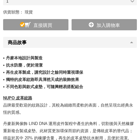
1
供貨狀態： 現貨
直接購買
加入購物車
商品故事
• 丹麥本地設計與製造
• 抗水防塵，便於清潔
• 再生皮革製成，講究設計之餘同時重視環保
• 獨特的皮革紋路即具渾然天成的裝飾效果
• 不同色彩與款式桌墊，可隨興輕易搭配組合
NUPO 皮革紋路
品牌最受歡迎的紋路設計，其較為細緻而柔軟的表面，自然呈現出經典永
恆的質感。
丹麥新興傢飾 LIND DNA 運用皮件製程中產生的角料，切割後與天然橡膠
重新複合製成桌墊。此材質更加環保而節約資源，是傳統皮革的替代品；
得益於其中 20% 的橡膠含量，再生的皮革桌墊抗水耐用，且便於清潔。