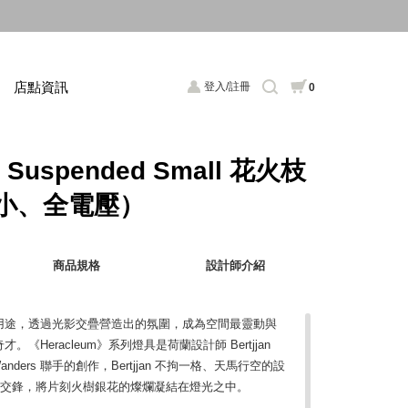
店點資訊
登入/註冊
0
II Suspended Small 花火枝
小、全電壓）
商品規格
設計師介紹
用途，透過光影交疊營造出的氛圍，成為空間最靈動與
Heracleum》系列燈具是荷蘭設計師 Bertjjan
el Wanders 聯手的創作，Bertjjan 不拘一格、天馬行空的設
術頂尖交鋒，將片刻火樹銀花的燦爛凝結在燈光之中。