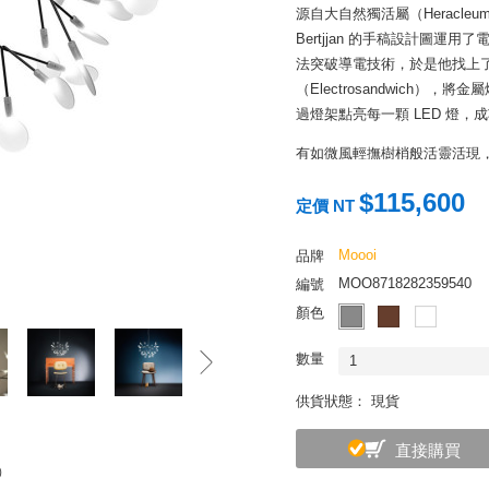
源自大自然獨活屬（Heracl
Bertjjan 的手稿設計圖
法突破導電技術，於是他找上了 M
（Electrosandwich
過燈架點亮每一顆 LED 燈
有如微風輕撫樹梢般活靈活現，
的奇幻光影之間，營造出一種
$115,600
制光線的折射，當你換個角度
定價 NT
橫閃爍。
Moooi
品牌
MOO8718282359540
編號
顏色
數量
1
供貨狀態： 現貨
直接購買
壓）