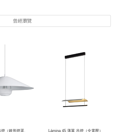
曾經瀏覽
提籃吊燈（錐形燈罩、
Lámina 45 薄翼 吊燈（全電壓）
Lámi