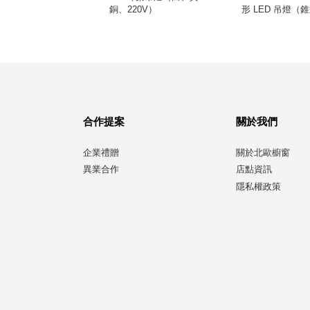
銅、220V）
形 LED 吊燈（錐
合作提案
關於我們
企業禮贈
關於北歐櫥窗
異業合作
店點資訊
隱私權政策