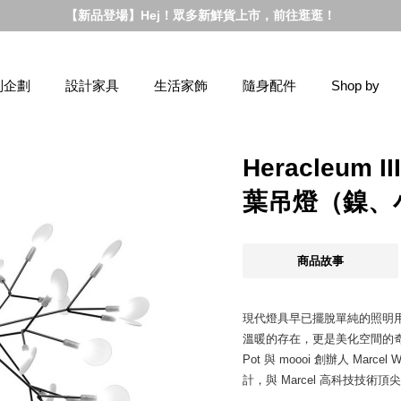
【新品登場】Hej！眾多新鮮貨上市，前往逛逛！
別企劃
設計家具
生活家飾
隨身配件
Shop by
Heracleum I
葉吊燈（鎳、
商品故事
現代燈具早已擺脫單純的照明
溫暖的存在，更是美化空間的奇才。《
Pot 與 moooi 創辦人 Marc
計，與 Marcel 高科技技