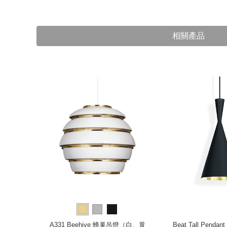
相關產品
 圓柱吊燈
A331 Beehive 蜂巢吊燈（白、黃
Beat Tall Penda