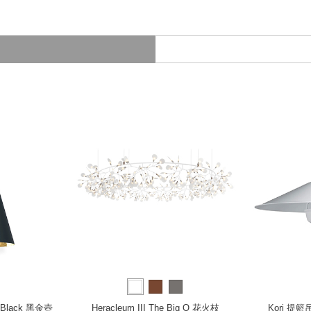
nt Black 黑金壺
Heracleum III The Big O 花火枝
Kori 