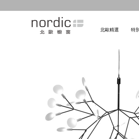
北歐精選
特