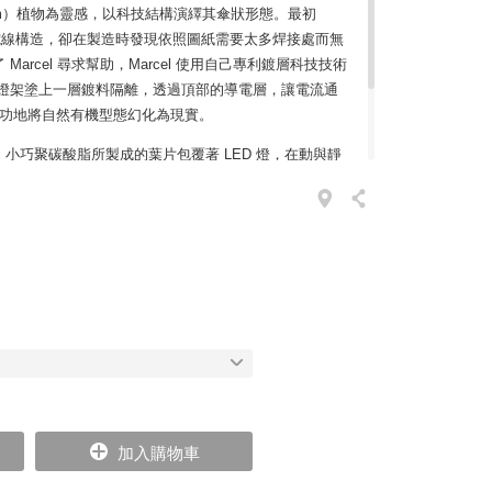
eum）植物為靈感，以科技結構演繹其傘狀形態。最初
運用了電線構造，卻在製造時發現依照圖紙需要太多焊接處而無
arcel 尋求幫助，Marcel 使用自己專利鍍層科技技術
），將金屬燈架塗上一層鍍料隔離，透過頂部的導電層，讓電流通
，成功地將自然有機型態幻化為現實。
小巧聚碳酸脂所製成的葉片包覆著 LED 燈，在動與靜
深刻、純淨的自然氛圍；每片植株都能自由旋轉變化控
，便會發現它不同的姿態，時時刻刻都有意想不到的縱
加入購物車