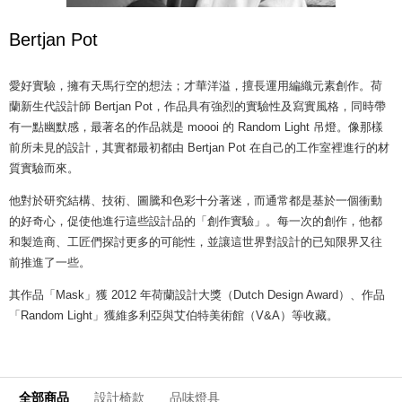
Bertjan Pot
愛好實驗，擁有天馬行空的想法；才華洋溢，擅長運用編織元素創作。荷
蘭新生代設計師 Bertjan Pot，作品具有強烈的實驗性及寫實風格，同時帶
有一點幽默感，最著名的作品就是 moooi 的 Random Light 吊燈。像那樣
前所未見的設計，其實都最初都由 Bertjan Pot 在自己的工作室裡進行的材
質實驗而來。
他對於研究結構、技術、圖騰和色彩十分著迷，而通常都是基於一個衝動
的好奇心，促使他進行這些設計品的「創作實驗」。每一次的創作，他都
和製造商、工匠們探討更多的可能性，並讓這世界對設計的已知限界又往
前推進了一些。
其作品「Mask」獲 2012 年荷蘭設計大獎（Dutch Design Award）、作品
「Random Light」獲維多利亞與艾伯特美術館（V&A）等收藏。
全部商品
設計椅款
品味燈具