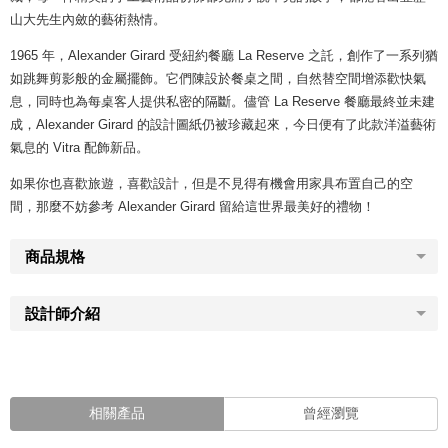
山大先生內斂的藝術熱情。
1965 年，Alexander Girard 受紐約餐廳 La Reserve 之託，創作了一系列猶
如跳舞剪影般的金屬擺飾。它們陳設於餐桌之間，自然替空間增添歡快氣
息，同時也為每桌客人提供私密的隔斷。儘管 La Reserve 餐廳最終並未建
成，Alexander Girard 的設計圖紙仍被珍藏起來，今日便有了此款洋溢藝術
氣息的 Vitra 配飾新品。
如果你也喜歡旅遊，喜歡設計，但是不見得有機會用家具布置自己的空
間，那麼不妨參考 Alexander Girard 留給這世界最美好的禮物！
商品規格
設計師介紹
相關產品
曾經瀏覽