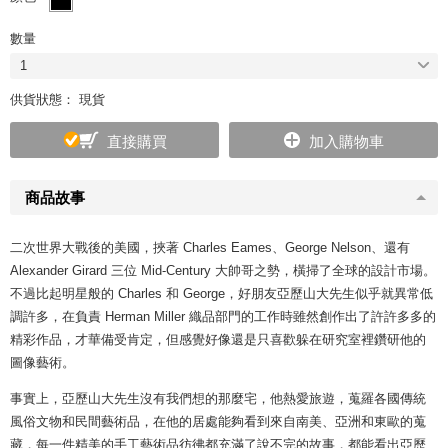
數量
1
供貨狀態： 現貨
直接購買
加入購物車
商品故事
二次世界大戰後的美國，挾著 Charles Eames、George Nelson、還有
Alexander Girard 三位 Mid-Century 大帥哥之勢，橫掃了全球的設計市場。
不過比起明星般的 Charles 和 George，好朋友亞歷山大先生似乎就異常低
調許多，在負責 Herman Miller 織品部門的工作時雖然創作出了許許多多的
精彩作品，才華備受肯定，但感覺好像還是只喜歡躲在研究室裡鑽研他的
圖像藝術。
事實上，亞歷山大先生沒有我們想的那麼宅，他熱愛旅遊，蒐羅各國傳統
風俗文物和民間藝術品，在他的居處能夠看到來自南美、亞洲和東歐的蒐
藏，每一件精美的手工藝術品彷彿都充滿了說不完的故事，都能看出亞歷