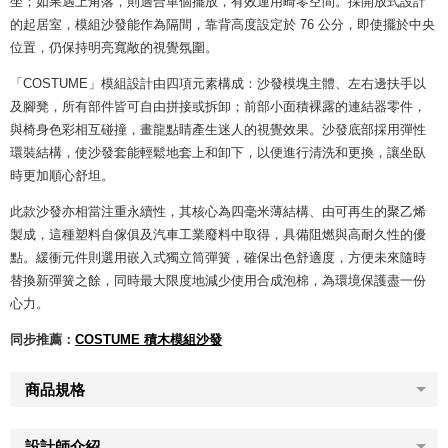
坐；如果遇上角落，則適合單個擺放，有效運用畸零空間。採開放式設計
的起居室，模組沙發能作為隔間，靠背高度設定於 76 公分，即使擺於中央
位置，仍保持明亮寬敞的視覺氛圍。
「COSTUME」模組設計由四項元素構成：沙發模塊主體、左右邊扶手以
及腳凳，所有部件皆可自由拼接或拆卸；前部小面積裸露的連結器零件，
與椅身色彩相互碰撞，畫龍點睛產生迷人的視覺效果。沙發底部採用彈性
環裝結構，使沙發套能輕鬆地套上和卸下，以便進行清洗和更換，讓坐臥
時更加順心舒坦。
此款沙發亦相當注重永續性，其核心為四毫米薄結構、由可再生的聚乙烯
製成，這種塑料自傢俱及汽車工業廢料中取得，具備阻燃與高耐久性的優
點。緩衝元件則選用嵌入式獨立筒彈簧，確保出色舒適度，方便未來隨時
替換新彈簧之餘，同時最大限度地減少使用合成泡棉，為環境保護盡一份
心力。
同步推薦：
COSTUME 積木模組沙發
商品規格
設計師介紹