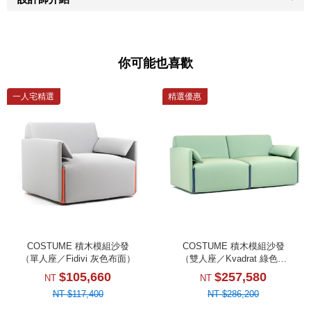
你可能也喜歡
一人宅精選
精選優惠
COSTUME 積木模組沙發
COSTUME 積木模組沙發
（單人座／Fidivi 灰色布面）
（雙人座／Kvadrat 綠色布
面）
$105,660
$257,580
NT
NT
NT $117,400
NT $286,200