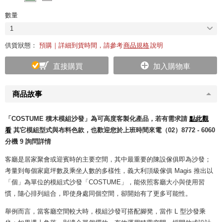
數量
1
供貨狀態：
預購｜詳細到貨時間，請參考
商品規格
說明
直接購買
加入購物車
商品故事
「COSTUME 積木模組沙發」為可高度客製化產品，若有需求請
點此觀
看
其它模組型式與布料色款，也歡迎您於上班時間來電（02）8772 - 6060
分機 9 詢問詳情
客廳是居家聚會或迎賓時的主要空間，其中最重要的陳設傢俱即為沙發；
考量到每個家庭坪數及乘坐人數的多樣性，義大利頂級傢俱 Magis 推出以
「個」為單位的模組式沙發「COSTUME」，能依照客廳大小與使用習
慣，隨心排列組合，即使身處同個空間，卻開始有了更多可能性。
舉例而言，當客廳空間較大時，模組沙發可搭配腳凳，當作 L 型沙發乘