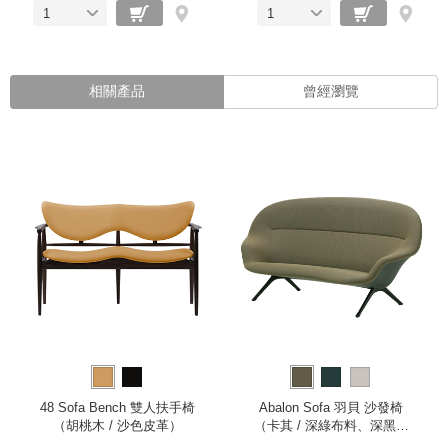
1
1
相關產品
曾經瀏覽
48 Sofa Bench 雙人扶手椅
Abalon Sofa 羽貝 沙發椅
（胡桃木 / 沙色皮革）
（卡其 / 深綠布料、深黑底
座）