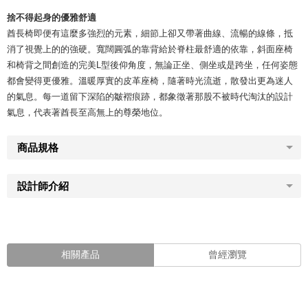
捨不得起身的優雅舒適
酋長椅即便有這麼多強烈的元素，細節上卻又帶著曲線、流暢的線條，抵
消了視覺上的的強硬。寬闊圓弧的靠背給於脊柱最舒適的依靠，斜面座椅
和椅背之間創造的完美L型後仰角度，無論正坐、側坐或是跨坐，任何姿態
都會變得更優雅。溫暖厚實的皮革座椅，隨著時光流逝，散發出更為迷人
的氣息。每一道留下深陷的皺褶痕跡，都象徵著那股不被時代淘汰的設計
氣息，代表著酋長至高無上的尊榮地位。
商品規格
設計師介紹
相關產品
曾經瀏覽