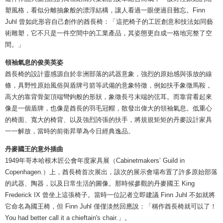
塑風格，看似分離抽象般的漂浮結構，讓人看過一眼便過目難忘。Finn
Juhl 曾如此形容自己創作的酋長椅：「這把椅子的工匠創意和技法如同藝
術雕塑，它不只是一件空間中的工業產品，其姿態更自成一格地完整了空
間。」
領袖氣息的俊美英姿
酋長椅的設計靈感源自於非洲部落的武器意象，強烈的原始感與張放的線
條，具野性原始風俗與盾牌弓箭等武備的意象特徵，例如扶手象徵馬鞍，
高大的靠背骨架頂端彎鉤般的形狀，象徵長弓末端的弦耳。而靠背看起來
像是一個盾牌，也像是酋長的羽毛冠帽，散發出偉大的領袖氣息。低重心
的椅面、寬大的椅背、以及強烈誇張的扶手，將規規矩矩的丹麥設計家具
一一解放，當時的前衛昇華為今日經典逸品。
丹麥國王的意外插曲
1949年哥本哈根木匠公會年度家具展（Cabinetmakers’ Guild in
Copenhagen.）上，酋長椅首次展出，該次的展示會場布置了許多原始部落
的武器、陶器，以及日常生活的圖像。那時候參觀的丹麥國王 King
Frederick IX 曾坐上這張椅子。當時一位記者立即建議 Finn Juhl 不如就將
它命名為國王椅，但 Finn Juhl 僅僅淡然回應說：「稱作酋長椅就可以了！
You had better call it a chieftain's chair.」。