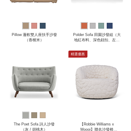
Pillow 蓬軟雙人座扶手沙發
Polder Sofa 田園沙發組（大
（香檳米）
地紅布料、深色鈕扣、左扶
手）
精選優惠
The Poet Sofa 詩人沙發
【Robbie Williams x
（灰 / 胡桃木）
Moooi】聯名沙發椅