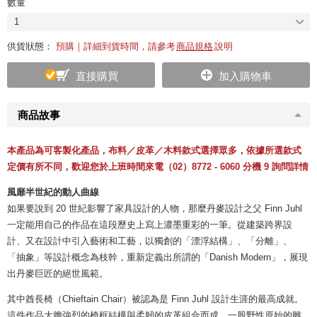
數量
1
供貨狀態：
預購｜詳細到貨時間，請參考
商品規格
說明
直接購買
加入購物車
商品故事
本產品為可客製化產品，布料／皮革／木料款式選擇眾多，依據所選款式
定價有所不同，歡迎您於上班時間來電（02）8772 - 6060 分機 9 詢問詳情
風靡半世紀的動人曲線
如果要說到 20 世紀影響了家具設計的人物，那麼丹麥設計之父 Finn Juhl
一定能用自己的作品在這段歷史上寫上濃墨重彩的一筆。從建築跨界設
計、又在設計中引入藝術和工藝，以獨創的「漂浮結構」、「分離」、
「抽象」等設計概念為枝幹，重新定義出所謂的「Danish Modern」，展現
出丹麥巨匠的絕世風範。
其中酋長椅（Chieftain Chair）被認為是 Finn Juhl 設計生涯的最高成就。
這件作品大膽強烈的椅框結構與柔韌的皮革組合而成，一股野性原始的雕