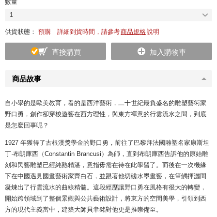
數量
1
供貨狀態：
預購｜詳細到貨時間，請參考
商品規格
說明
直接購買
加入購物車
商品故事
自小學的是歐美教育，看的是西洋藝術，二十世紀最負盛名的雕塑藝術家
野口勇，創作卻穿梭遊藝在西方理性，與東方禪意的行雲流水之間，到底
是怎麼回事呢？
1927 年獲得了古根漢獎學金的野口勇，前往了巴黎拜法國雕塑名家康斯坦
丁·布朗庫西（Constantin Brancusi）為師，直到布朗庫西告訴他的原始雕
刻和民藝雕塑已經純熟精湛，意指毋需在待在此學習了。而後在一次機緣
下在中國遇見國畫藝術家齊白石，並跟著他切磋水墨畫藝，在筆觸揮灑間
凝煉出了行雲流水的曲線精髓。這段經歷讓野口勇在風格有很大的轉變，
開始跨領域到了整個景觀與公共藝術設計，將東方的空間美學，引領到西
方的現代主義當中，建築大師貝聿銘對他更是推崇備至。