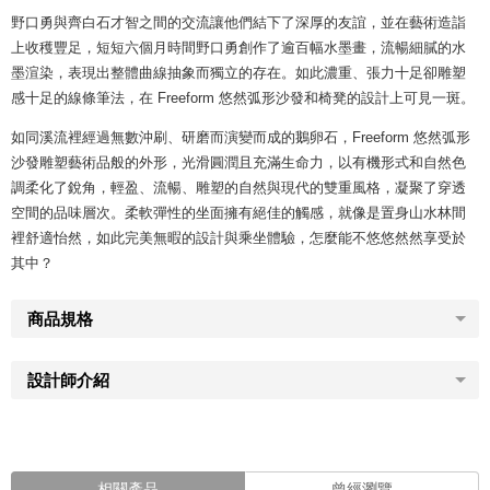
野口勇與齊白石才智之間的交流讓他們結下了深厚的友誼，並在藝術造詣
上收穫豐足，短短六個月時間野口勇創作了逾百幅水墨畫，流暢細膩的水
墨渲染，表現出整體曲線抽象而獨立的存在。如此濃重、張力十足卻雕塑
感十足的線條筆法，在 Freeform 悠然弧形沙發和椅凳的設計上可見一斑。
如同溪流裡經過無數沖刷、研磨而演變而成的鵝卵石，Freeform 悠然弧形
沙發雕塑藝術品般的外形，光滑圓潤且充滿生命力，以有機形式和自然色
調柔化了銳角，輕盈、流暢、雕塑的自然與現代的雙重風格，凝聚了穿透
空間的品味層次。柔軟彈性的坐面擁有絕佳的觸感，就像是置身山水林間
裡舒適怡然，如此完美無暇的設計與乘坐體驗，怎麼能不悠悠然然享受於
其中？
商品規格
設計師介紹
相關產品
曾經瀏覽