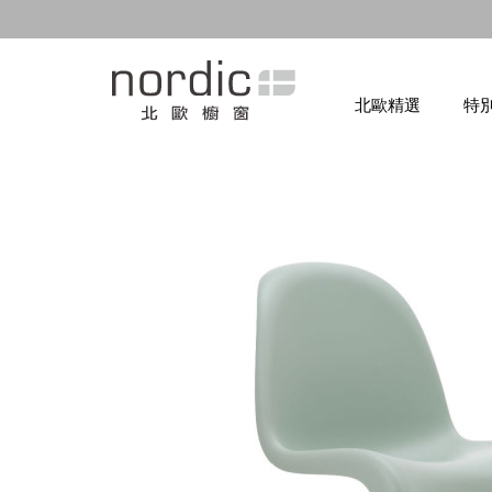
北歐精選
特