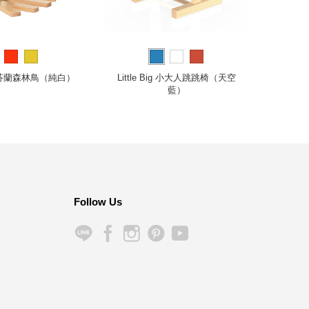
rd 芬蘭森林鳥（純白）
Little Big 小大人跳跳椅（天空
Panto
藍）
Follow Us