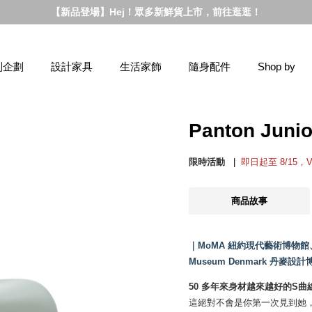
【新品登場】Hej！眾多新鮮貨上市，前往逛逛！
別企劃
設計家具
生活家飾
隨身配件
Shop by
Panton Ju
限時活動
即日起至 8/15，
商品故事
｜MoMA 紐約現代藝術博物館、Vit
Museum Denmark 丹
50 多年來身材越來越好的S曲
這絕對不會是你第一次見到她，丹麥設