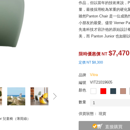
作品，但以當年的技術來說，Pan
量，最後採用較為笨重的硬化聚
雖然Panton Chair 是
小朋友的最愛。儘管 Verner
先進科技才容許他的原始設計
美，而 Panton Junior 也
解決工業設計界不能說的秘密
$7,470
工業設計師大都喜歡用安全色
限時優惠價 NT
理念的語彙，色彩的選擇反而
定價 NT $8,300
推出聯名作品，為的就是截長補
知這個不能說的秘密，於是直接找來荷蘭
Vitra
品牌
色彩研究所，試圖打破這個僵局
VIT21019605
編號
Vitra 旗下所有的大師經典穿上
顏色
這一系列再創高峰的開始。
數量
1
供貨狀態： 現貨
unior 兒童椅（薄荷綠）
直接購買