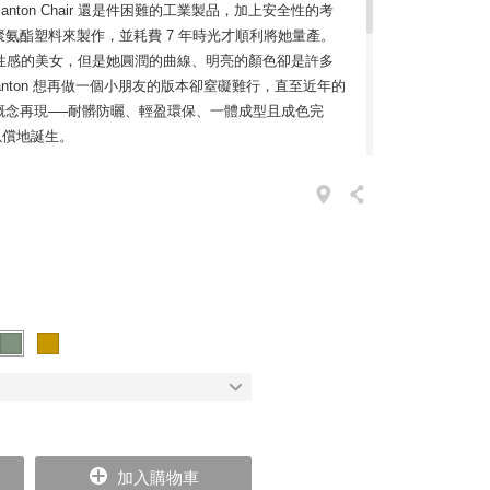
ton Chair 還是件困難的工業製品，加上安全性的考
氨酯塑料來製作，並耗費 7 年時光才順利將她量產。
一位成熟性感的美女，但是她圓潤的曲線、明亮的顏色卻是許多
 Panton 想再做一個小朋友的版本卻窒礙難行，直至近年的
概念再現──耐髒防曬、輕盈環保、一體成型且成色完
如願以償地誕生。
的美女
調，因為對他們而言，材質和功能才是最容易表達設計
是一個高風險的裝飾行為，所以許多名家找上時尚品牌
短，利用時尚品牌的色彩敏銳度來錦上添花。Vitra 深
的女性設計師 Hella Jongerius 創立了 Vitra
。Hella 除了自己擁有許多知名的作品之外，還負起為
新衣的任務，我們現在看到的 Panton Chair，就是她為
加入購物車