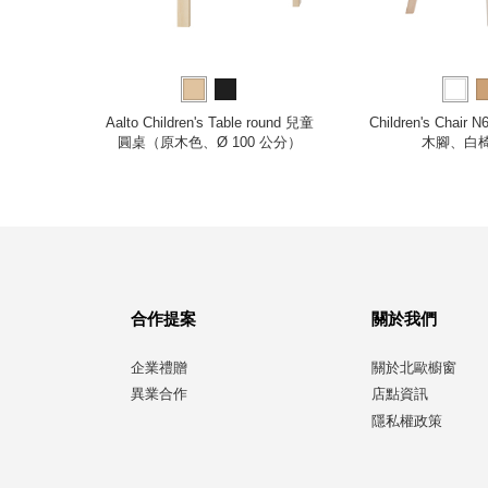
學習桌
Aalto Children's Table round 兒童
Children's Chai
圓桌（原木色、Ø 100 公分）
木腳、白
合作提案
關於我們
企業禮贈
關於北歐櫥窗
異業合作
店點資訊
隱私權政策