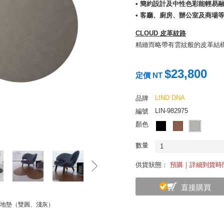
• 簡約設計及中性色彩能輕易
• 客廳、廚房、辦公室及商場
CLOUD 皮革紋路
精緻而略帶有雲紋般的皮革結
創立於 2013 年，丹麥傢飾 L
$23,800
遇，此種獨特皮革為其設計的
定價 NT
切割後再與天然橡膠重新複合
得益於其中具有 20% 的橡
LIND DNA
品牌
LIN-982975
編號
堅持丹麥本地生產、使用永續材料
顏色
今品牌產品已出口至 40 多
同步推薦：
LIND DNA 皮革
數量
1
供貨狀態：
預購｜詳細到貨時
直接購買
皮革地墊（雙圓、淺灰）