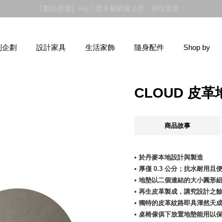
【新品登場】Hej！眾多新鮮貨上市，前往逛逛！
別企劃
設計家具
生活家飾
隨身配件
Shop by
CLOUD 皮
商品故事
• 於丹麥本地設計與製造
• 厚僅 0.3 公分；抗水耐用且
• 地墊以二個連結的大小圓形
• 再生皮革製成，講究設計之
• 獨特的皮革紋路即具渾然天
• 桌椅傢俱下放置地墊能用以