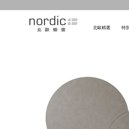
北歐精選
特