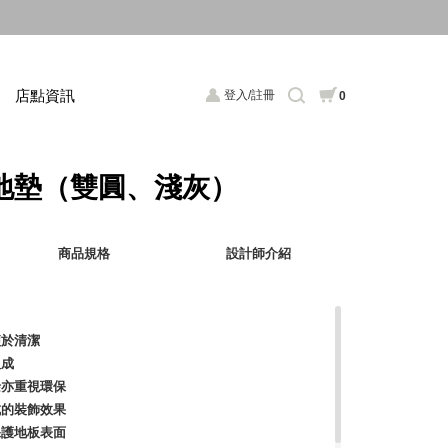
店點資訊
登入/註冊
0
革地墊（雙圓、淺灰）
商品規格
設計師介紹
便於清潔
組成
餘亦重視環保
成的裝飾效果
保護地板表面