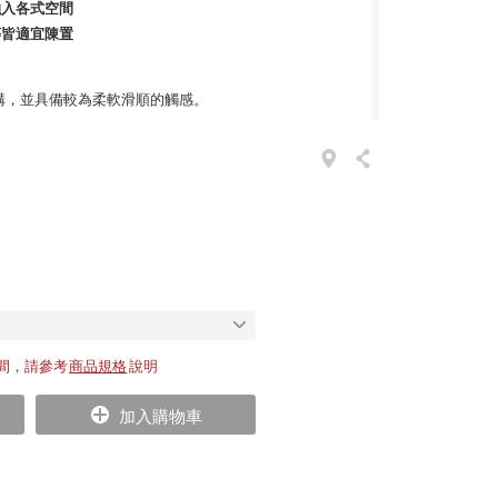
融入各式空間
等皆適宜陳置
構，並具備較為柔軟滑順的觸感。
IND DNA 的故事，始於 LIND 家族運用再生皮革帶來的機
基石。品牌運用自皮包、鞋履製程中產生的皮革餘材，
；該皮革更加環保與節約資源，是傳統皮革的替代品。
膠含量，再生的皮革產品十分易於清潔且耐用。
、無可挑剔的品質，是 LIND DNA 的絕對優勢。現
個國家，備受全球使用者的關注。
地墊系列
間，請參考
商品規格
說明
加入購物車