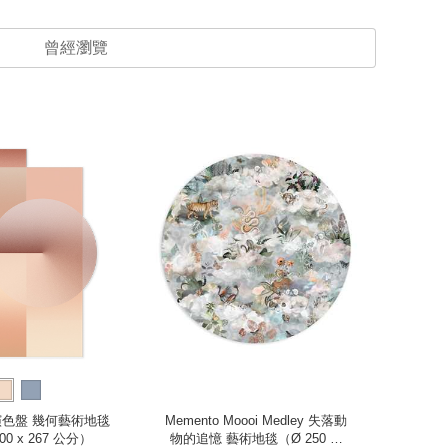
曾經瀏覽
精選優惠
al 演色盤 幾何藝術地毯
Memento Moooi Medley 失落動
Blen
0 x 267 公分）
物的追憶 藝術地毯（Ø 250 公
空藍