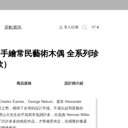
店點資訊
登入/註冊
0
oll 手繪常民藝術木偶 全系列珍
款）
商品規格
設計師介紹
s Eames、George Nelson、還有 Alexander
tury 大帥哥之勢，橫掃了全球的設計市場。不過比起明星般的
友亞歷山大先生似乎就異常低調許多，在負責 Herman Miller
了許許多多的精彩作品，才華備受肯定，但感覺好像還
的圖像藝術。