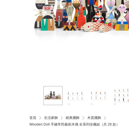
首頁
生活家飾
經典擺飾
木質擺飾
Wooden Doll 手繪常民藝術木偶 全系列珍藏組（共 28 款）