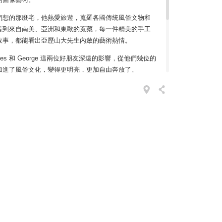
們想的那麼宅，他熱愛旅遊，蒐羅各國傳統風俗文物和
看到來自南美、亞洲和東歐的蒐藏，每一件精美的手工
故事，都能看出亞歷山大先生內斂的藝術熱情。
les 和 George 這兩位好朋友深遠的影響，從他們幾位的
加進了風俗文化，變得更明亮，更加自由奔放了。
l 常民藝術木偶，是亞歷山大先生過世之後才誕生的作品。他
織品及原型捐給了 Vitra 設計博物館，並從上千的作
木偶請工匠手工再次生產。每一個長相完全不同的木
遊世界時所遇見的，各種形形色色的人物再現吧。
，但是不見得有機會用家具布置自己的空間，那麼不妨
 留給這世界最美好的禮物！