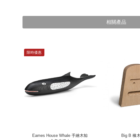
相關產品
限時優惠
（哥哥）
Eames House Whale 手繪木鯨
Big B 