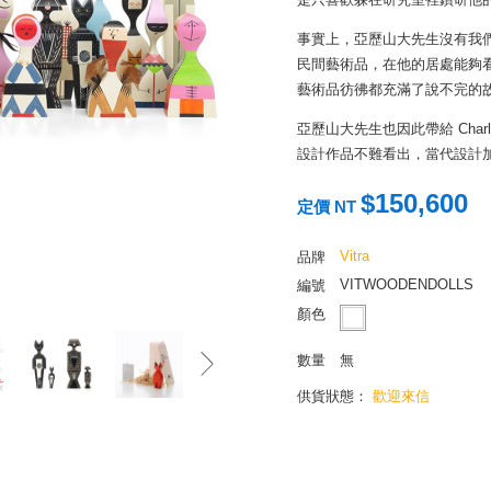
事實上，亞歷山大先生沒有我
民間藝術品，在他的居處能夠
藝術品彷彿都充滿了說不完的
亞歷山大先生也因此帶給 Char
設計作品不難看出，當代設計
這一整套的 Wooden Dol
$150,600
定價 NT
的遺孀將工作室裡所有的手稿、紡
品之中，特別挑選了這套民藝
Vitra
品牌
偶，或許就是亞歷山大先生環
VITWOODENDOLLS
編號
如果你也喜歡旅遊，喜歡設計
顏色
參考 Alexander Girard
數量
無
供貨狀態：
歡迎來信