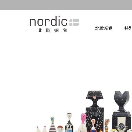
北歐精選
特