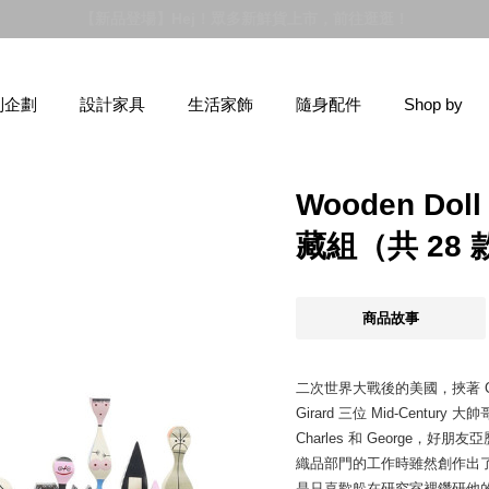
【新品登場】Hej！眾多新鮮貨上市，前往逛逛！
別企劃
設計家具
生活家飾
隨身配件
Shop by
Wooden D
藏組（共 28 
商品故事
二次世界大戰後的美國，挾著 Charle
Girard 三位 Mid-Cen
Charles 和 George，好朋
織品部門的工作時雖然創作出
是只喜歡躲在研究室裡鑽研他