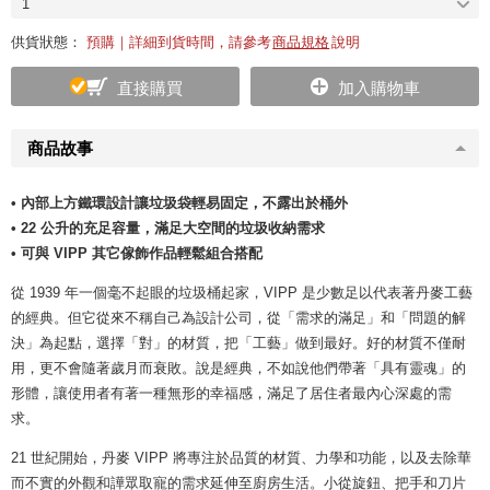
1
供貨狀態：
預購｜詳細到貨時間，請參考
商品規格
說明
直接購買
加入購物車
商品故事
• 內部上方鐵環設計讓垃圾袋輕易固定，不露出於桶外
• 22 公升的充足容量，滿足大空間的垃圾收納需求
• 可與 VIPP 其它傢飾作品輕鬆組合搭配
從 1939 年一個毫不起眼的垃圾桶起家，VIPP 是少數足以代表著丹麥工藝
的經典。但它從來不稱自己為設計公司，從「需求的滿足」和「問題的解
決」為起點，選擇「對」的材質，把「工藝」做到最好。好的材質不僅耐
用，更不會隨著歲月而衰敗。說是經典，不如說他們帶著「具有靈魂」的
形體，讓使用者有著一種無形的幸福感，滿足了居住者最內心深處的需
求。
21 世紀開始，丹麥 VIPP 將專注於品質的材質、力學和功能，以及去除華
而不實的外觀和譁眾取寵的需求延伸至廚房生活。小從旋鈕、把手和刀片