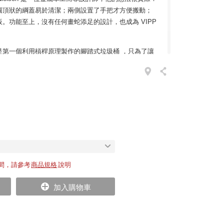
圓頂狀的綱蓋易於清潔；兩側設置了手把才方便搬動；
。功能至上，沒有任何畫蛇添足的設計，也成為 VIPP
是第一個利用槓桿原理製作的腳踏式垃圾桶 ，只為了讓
ger Nielsen 還首創了雙層結構：手提不鏽鋼桶，便於
圈，既可以隔離垃圾異味，亦降低桶蓋開關發出的聲
屋的顧客享受到最安靜的環境。
紛向 Holger Nielsen 下訂單。迄今第三代繼承人
始的 18 公升延伸出各種空間的不同容量，且保留著手工
oMA 紐約現代藝術館列為永久收藏。
需求層面。Holger Nielsen 從未自稱為設計師，卻
nction 這實用主義的道理，以愛與實用讓 VIPP 名列丹麥工
間，請參考
商品規格
說明
萬次而不會脫落的腳踏，加上當年美髮屋有許多顧客都
趣事，因此現在許多丹麥的美髮屋、醫院還會指定使用
加入購物車
情感。