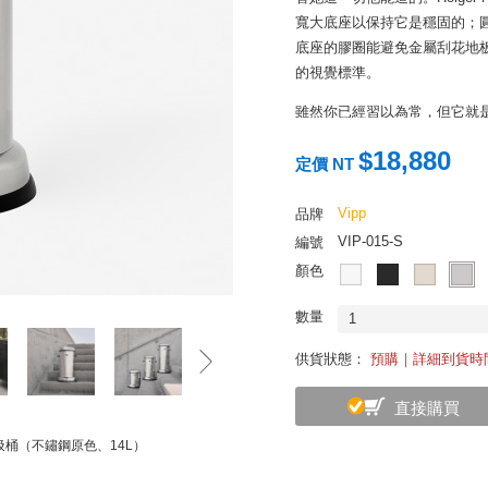
寬大底座以保持它是穩固的；
底座的膠圈能避免金屬刮花地板
的視覺標準。
雖然你已經習以為常，但它就
太太便於騰出雙手做其他事，Hol
$18,880
太太傾倒垃圾。桶邊外緣的膠
定價 NT
音。想當然，也是為了讓髮型
Vipp
品牌
想不到，這些來做髮型的女士們，紛
VIP-015-S
編號
為止，VIPP 垃圾桶也從一開
顏色
組裝的傳統。2009年，受 M
為了體貼家人，從功能上以最基本的
數量
1
親身體現 Form Follow Fu
供貨狀態：
預購｜詳細到貨時
藝經典。經測試可連續踩踏五
是拿回自己開設的診所使用的
直接購買
它以表達對傳統工藝的尊敬與
垃圾桶（不鏽鋼原色、14L）