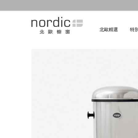
北歐精選
特