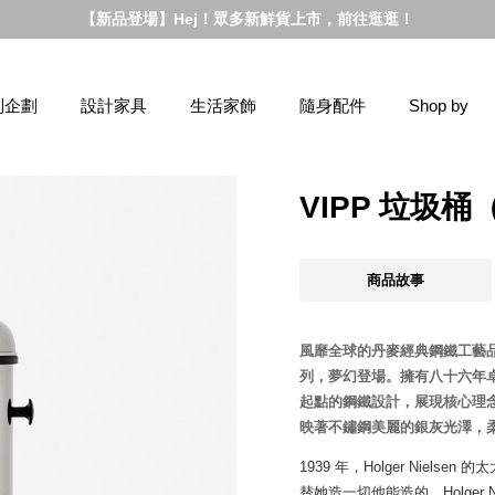
【新品登場】Hej！眾多新鮮貨上市，前往逛逛！
別企劃
設計家具
生活家飾
隨身配件
Shop by
VIPP 垃圾
商品故事
風靡全球的丹麥經典鋼鐵工藝品牌 V
列，夢幻登場。擁有八十六年卓
起點的鋼鐵設計，展現核心理念的極
映著不鏽鋼美麗的銀灰光澤，
1939 年，Holger Nie
替她造一切他能造的。Holger