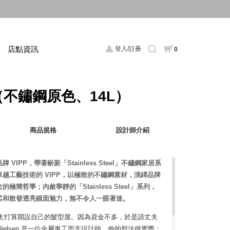
店點資訊
登入/註冊
0
桶（不鏽鋼原色、14L）
商品規格
設計師介紹
IPP，帶著嶄新「Stainless Steel」不鏽鋼家居系
越工藝技術的 VIPP，以極致的不鏽鋼素材，演繹品牌
簡哲學；內斂寧靜的「Stainless Steel」系列，
柔和散發透亮鏡面魅力，無不令人一眼著迷。
lsen 的太太打算開設自己的髮型屋。因為資金不多，於是請丈夫
 Nielsen 是一位金屬車工而非設計師，他的想法很實際：