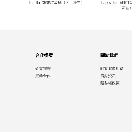
35L）
Bin Bin 皺皺垃圾桶（大、淨白）
Happy Bin 舞
灰藍
合作提案
關於我們
企業禮贈
關於北歐櫥窗
異業合作
店點資訊
隱私權政策