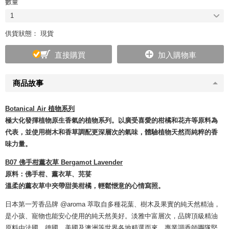
數量
1
供貨狀態： 現貨
直接購買
加入購物車
商品故事
Botanical Air 植物系列
極大化發揮植物原生香氣的植物系列。以廣受喜愛的柑橘和花卉等原料為
代表，並使用樹木和香草調配更深層次的氣味，體驗植物天然而純粹的香
味力量。
B07 佛手柑薰衣草 Bergamot Lavender
原料：佛手柑、薰衣草、芫荽
溫柔的薰衣草中夾帶甜美柑橘，輕鬆愜意的心情寫照。
日本第一芳香品牌 @aroma 萃取自多種花葉、樹木及果實的純天然精油，
是小孩、寵物也能安心使用的純天然美好。淡雅中富層次，品牌頂級精油
原料由法國、德國、美國及澳洲等世界各地精選而來。專業調香師團隊堅