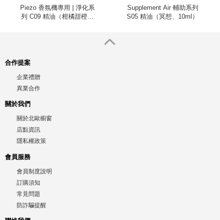
Piezo 香氛機專用 | 淨化系
Supplement Air 輔助系列
列 C09 精油（柑橘甜橙、
S05 精油（冥想、10ml）
100ml）
合作提案
企業禮贈
異業合作
關於我們
關於北歐櫥窗
店點資訊
隱私權政策
會員服務
會員制度說明
訂購須知
常見問題
防詐騙提醒