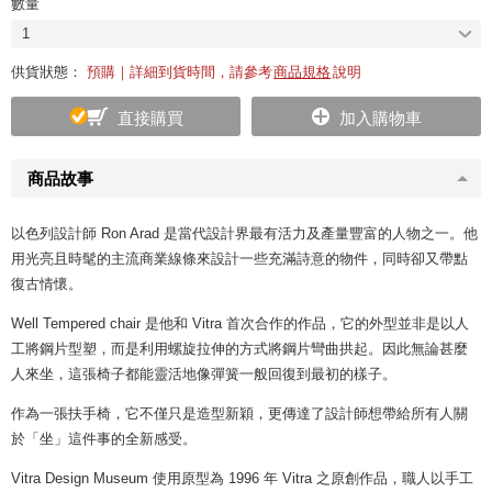
數量
1
供貨狀態：
預購｜詳細到貨時間，請參考
商品規格
說明
直接購買
加入購物車
商品故事
以色列設計師 Ron Arad 是當代設計界最有活力及產量豐富的人物之一。他
用光亮且時髦的主流商業線條來設計一些充滿詩意的物件，同時卻又帶點
復古情懷。
Well Tempered chair 是他和 Vitra 首次合作的作品，它的外型並非是以人
工將鋼片型塑，而是利用螺旋拉伸的方式將鋼片彎曲拱起。因此無論甚麼
人來坐，這張椅子都能靈活地像彈簧一般回復到最初的樣子。
作為一張扶手椅，它不僅只是造型新穎，更傳達了設計師想帶給所有人關
於「坐」這件事的全新感受。
Vitra Design Museum 使用原型為 1996 年 Vitra 之原創作品，職人以手工