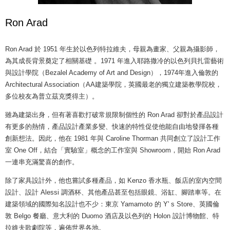
Ron Arad
Ron Arad 於 1951 年生於以色列特拉維夫，母親為畫家、父親為攝影師，
為其成長背景奠定了相關基礎 。1971 年進入耶路撒冷的以色列貝扎雷藝術
與設計學院（Bezalel Academy of Art and Design），1974年進入倫敦的
Architectural Association（AA建築學院，英國最老的獨立建築教學院校，
多位校友為普立茲克獎得主）。
雖為建築出身，但有著喜歡打破常規限制個性的 Ron Arad 卻對於產品設計
有更多的熱情，產品設計產業多變、快速的特性促使他能自由地發揮各種
創新想法。因此，他在 1981 年與 Caroline Thorman 共同創立了設計工作
室 One Off，結合「實驗室」概念的工作室與 Showroom，開始 Ron Arad
一連串充滿驚喜的創作。
除了家具設計外，他也嘗試多種產品，如 Kenzo 香水瓶、飯店的室內空間
設計、設計 Alessi 調酒杯、其他產品甚至包括眼鏡、浴缸、腳踏車等。在
建築領域的國際知名設計也不少：東京 Yamamoto 的 Y' s Store、英國倫
敦 Belgo 餐廳、意大利的 Duomo 酒店及以色列的 Holon 設計博物館、特
拉維夫歌劇院等，遍佈世界各地。