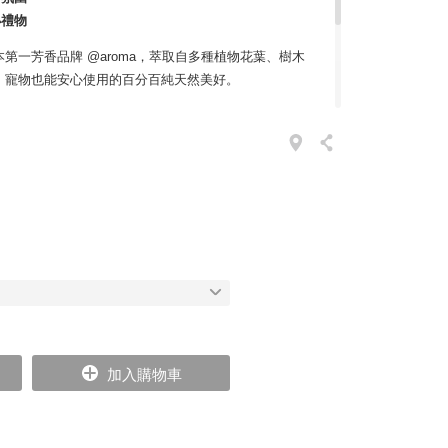
小禮物
第一芳香品牌 @aroma，萃取自多種植物花葉、樹木
、寵物也能安心使用的百分百純天然美好。
，擴至整體空間運用的全球高品質服務體系；擅長透過
製香氣，如日本伊勢丹百貨、星野集團青森屋、德國漢
RANCK MULLER 等眾多國際知名專案。日式文化講
精油品牌，@aroma 香氣精緻富有青草地衣的天然本
工藝。
加入購物車