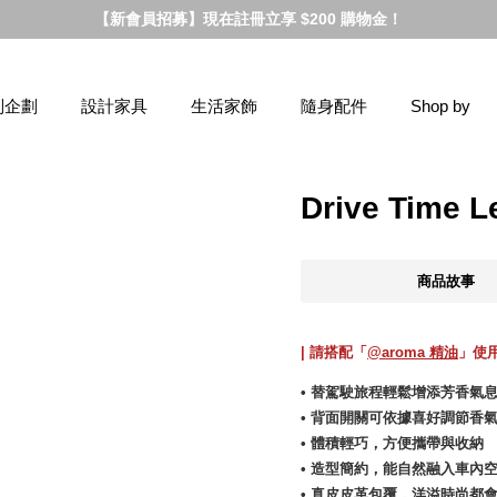
【新會員招募】現在註冊立享 $200 購物金！
別企劃
設計家具
生活家飾
隨身配件
Shop by
Drive Time
商品故事
| 請搭配「
@aroma 精油
」使用
• 替駕駛旅程輕鬆增添芳香氣
• 背面開關可依據喜好調節香
• 體積輕巧，方便攜帶與收納
• 造型簡約，能自然融入車內
• 真皮皮革包覆，洋溢時尚都