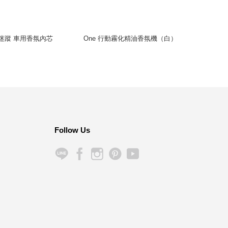
米蘭迷蹤 車用香氛內芯
One 行動霧化精油香氛機（白）
Oud N
Follow Us