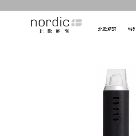
北歐精選
特