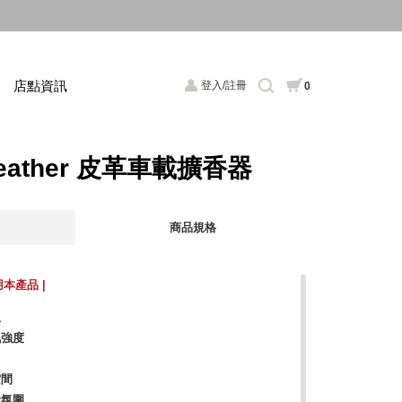
店點資訊
登入/註冊
0
 Leather 皮革車載擴香器
商品規格
本產品 |
息
氣強度
空間
會氛圍