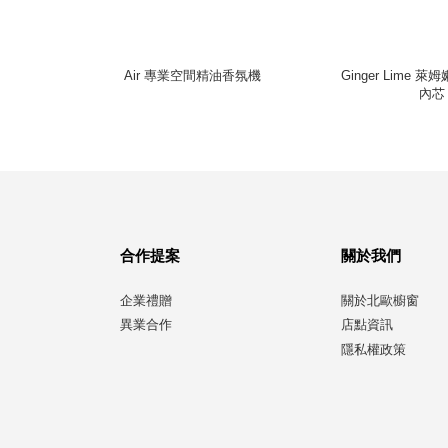
儀
Air 專業空間精油香氛機
Ginger Lime 
內芯
合作提案
關於我們
企業禮贈
關於北歐櫥窗
異業合作
店點資訊
隱私權政策