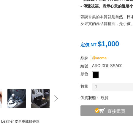
• 傳遞祝福、表示心意的溫馨
強調香氛的本質就是自然，日本
及果實的高品質精油，是小孩
品牌提供從香氛小物、產品等
香氣打造個人及品牌形象等訂
$1,000
定價 NT
莎航空貴賓室、瑞士製錶精品 F
究細膩溫和，身為日本第一芳香
@aroma
品牌
質，拓遍極致完美的自然香氛
ARO-DDL-SSA00
編號
顏色
數量
1
供貨狀態： 現貨
直接購買
ime Leather 皮革車載擴香器