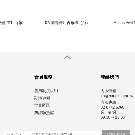
萊姆嫩薑 車用香氛
Kō 隨身精油香氛機（白）
Milano 
會員服務
聯絡我們
會員制度說明
客服信箱：
cs@nordic.com.tw
訂購須知
客服專線：
常見問題
02 8772 6060
週一到週五
防詐騙提醒
09:30 ~ 18:00