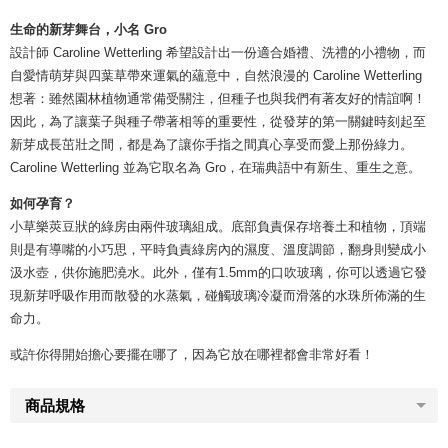
生命的新芽舞台，小名 Gro
設計師 Caroline Wetterling 希望設計出一份適合婚禮、洗禮的小禮物，而
自愛情萌芽與四葉草帶來運氣的蘊意中，自然浪漫的 Caroline Wetterling
想著：雖然園林植物通常備受關注，但種子也與我們有著友好的情誼啊！
因此，為了讓葉子與種子帶著相等的重要性，從發芽的第一關鍵時刻起至
新芽成長茁壯之間，都是為了讓你手指之間真心享受而愛上那份綠力。
Caroline Wetterling 並為它取名為 Gro，在瑞典語中有新生、重生之意。
如何孕育？
小草樂莢豆狀的綠房由兩件玻璃組成。底部負責保存培養土和植物，頂端
則是有導嘴的小巧思，平時負責綠房內的濕度、溫度調節，翻身則變成小
汲水壺，供你施肥澆水。此外，僅有1.5mm的口吹玻璃，你可以透過它發
現新芽呼吸作用而散發的水蒸氣，碰觸玻璃冷凝而滑落的水珠所佈滿的生
命力。
或許你得開始擔心要擺在哪了，因為它放在哪裡都會非常好看！
商品規格