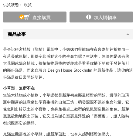
供貨狀態： 現貨
直接購買
加入購物車
商品故事
是否記得宮崎駿《龍貓》電影中，小姊妹們與龍貓在夜裏為新芽祈福而一
夜茁長成巨樹，那份令您感動迄今的生命力呢？生活中，無論你是否有著
大花園或陽台植栽，養植植物最棒的樂趣就是看著你播下的種子發芽茁壯
的那份滿足。而來自瑞典 Design House Stockholm 的最新作品，讓你的這
份滿足從日常開始萌芽。
小草樂，無所不在
無論大植物或小植物，小草樂都是新芽初生那最輕鬆的開始。透明的玻璃
瓶中顯露的綠意猶如孕育生機的自然工坊，萌發源源不絕的生命能量。它
像似剛出於沃土的小寶物，也身兼書桌上微型的氧氣製造機的角色。新芽
蠢蠢欲動地探出頭後，它又成為辦公室裏最淨透的「察葉蛋」，讓人隨時
都想觀察它的動靜。
充滿生機靈魂的小草綠，讓新芽茁壯，也令人感到輕鬆無壓力。