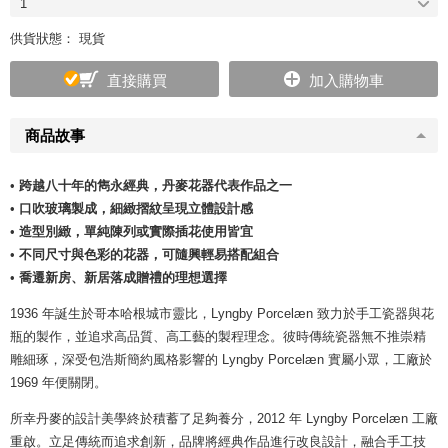
1
供貨狀態： 現貨
直接購買
加入購物車
商品故事
•
跨越八十年的雋永經典，丹麥花器代表作品之一
•
口吹玻璃製成，細緻摺紋呈現立體設計感
•
造型別緻，單純陳列或實際插花使用皆宜
•
不同尺寸與色彩的花器，可隨興輕易搭配組合
•
喬遷新房、新居落成贈禮的理想選擇
1936 年誕生於哥本哈根城市靈比，Lyngby Porcelæn 致力於手工瓷器與花
瓶的製作，並追求高品質、高工藝的製程理念。彼時傳統瓷器無不推崇精
雕細琢，深受包浩斯簡約風格影響的 Lyngby Porcelæn 實屬小眾，工廠於
1969 年便關閉。
所幸丹麥的設計美學終於積蓄了足夠養分，2012 年 Lyngby Porcelæn 工廠
重啟。立足傳統而追求創新，品牌將經典作品進行改良設計，融合手工技