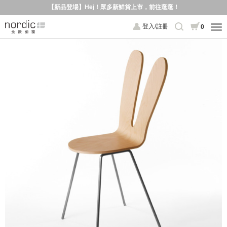
【新品登場】Hej！眾多新鮮貨上市，前往逛逛！
登入/註冊
0