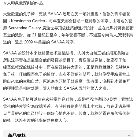
令人印象最深刻的作品。
大受歡迎的兔子椅，更被 SANAA 運用在另一項計畫裡：倫敦的肯辛頓花
園（Kensington Garden）每年夏天都會搭起一座特別的涼亭，由著名的藝
廊 Serpentine Gallery 廣邀世界頂級建築師進行設計，並在此舉行募集藝術
基金的派對。從 21 世紀初至今，年年驚喜不斷，不過至今尚為人所津津樂
道的，還是 2009 年美麗的 SANAA 涼亭。
SANAA 的設計本來就相當追求建築結構、人與大自然三者必須完美融合，
所以涼亭實在是最適合他們發揮的題目了。賓客優游穿梭，整座亭子如一
縷蒸氣輕煙般飄於林中，而在這裡接待大家的，正是蹦蹦跳跳的 SANAA
兔子椅！仔細觀察兔子的椅背，左右不對稱的雙耳，就好像從手繪圖稿上
跳出來似的生動自然。原以為木頭椅子舒適度非常有限，沒想到木質兔耳
的彈性還是相當舒適，讓人體會出 SANAA 設計的驚人之處。
SANAA 兔子椅可以放在玄關當作穿鞋椅，或是輕巧地帶到沙發旁，看雜誌
電視的時候讓它為你端著茶。有時候移到房間擺上小盆栽，放在床邊為明
日早晨醒來的自己預設一個好心情也不錯。其實，就算閒置在角落當個裝
飾椅，活潑有趣的視覺依然療癒人心。
商品規格