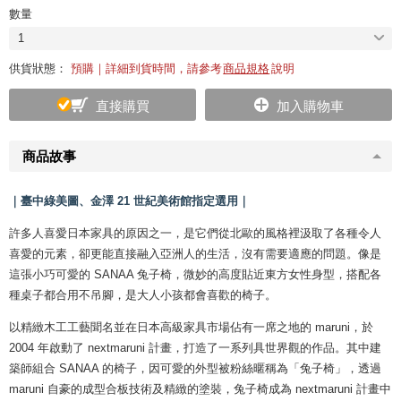
數量
1
供貨狀態：
預購｜詳細到貨時間，請參考
商品規格
說明
直接購買
加入購物車
商品故事
｜臺中綠美圖、金澤 21 世紀美術館指定選用｜
許多人喜愛日本家具的原因之一，是它們從北歐的風格裡汲取了各種令人
喜愛的元素，卻更能直接融入亞洲人的生活，沒有需要適應的問題。像是
這張小巧可愛的 SANAA 兔子椅，微妙的高度貼近東方女性身型，搭配各
種桌子都合用不吊腳，是大人小孩都會喜歡的椅子。
以精緻木工工藝聞名並在日本高級家具市場佔有一席之地的 maruni，於
2004 年啟動了 nextmaruni 計畫，打造了一系列具世界觀的作品。其中建
築師組合 SANAA 的椅子，因可愛的外型被粉絲暱稱為「兔子椅」，透過
maruni 自豪的成型合板技術及精緻的塗裝，兔子椅成為 nextmaruni 計畫中