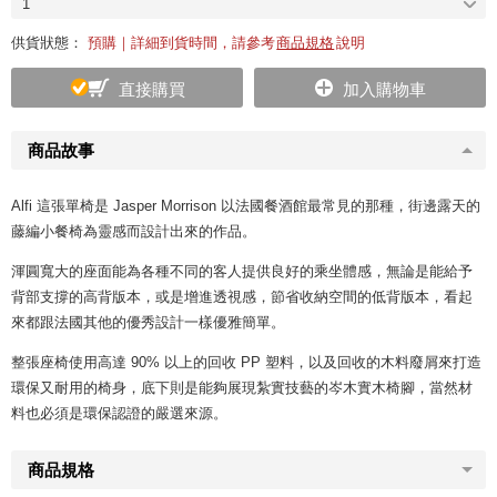
1
供貨狀態：
預購｜詳細到貨時間，請參考
商品規格
說明
直接購買
加入購物車
商品故事
Alfi 這張單椅是 Jasper Morrison 以法國餐酒館最常見的那種，街邊露天的
藤編小餐椅為靈感而設計出來的作品。
渾圓寬大的座面能為各種不同的客人提供良好的乘坐體感，無論是能給予
背部支撐的高背版本，或是增進透視感，節省收納空間的低背版本，看起
來都跟法國其他的優秀設計一樣優雅簡單。
整張座椅使用高達 90% 以上的回收 PP 塑料，以及回收的木料廢屑來打造
環保又耐用的椅身，底下則是能夠展現紮實技藝的岑木實木椅腳，當然材
料也必須是環保認證的嚴選來源。
商品規格