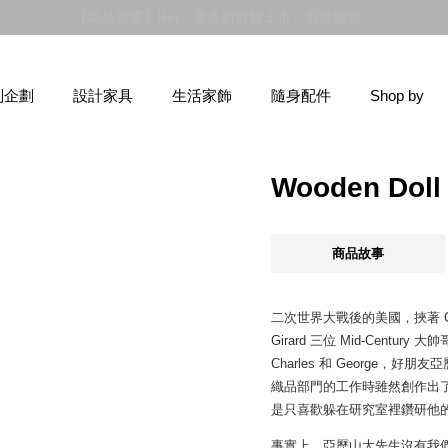
【新品登場】Hej！眾多新鮮貨上市，前往逛逛！
別企劃
設計家具
生活家飾
隨身配件
Shop by
Wooden Do
商品故事
二次世界大戰後的美國，挾著 Charle
Girard 三位 Mid-Cen
Charles 和 George，好朋
織品部門的工作時雖然創作出
是只喜歡躲在研究室裡鑽研他
事實上，亞歷山大先生沒有我