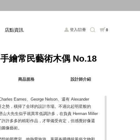
店點資訊
登入/註冊
0
ll 手繪常民藝術木偶 No.18
商品規格
設計師介紹
s Eames、George Nelson、還有 Alexander
tury 大帥哥之勢，橫掃了全球的設計市場。不過比起明星般的
友亞歷山大先生似乎就異常低調許多，在負責 Herman Miller
了許許多多的精彩作品，才華備受肯定，但感覺好像還
的圖像藝術。
們想的那麼宅，他熱愛旅遊，蒐羅各國傳統風俗文物和