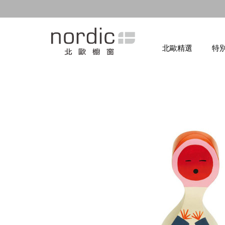
北歐精選
特