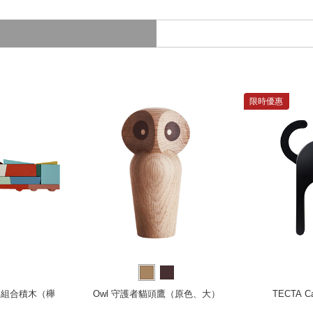
限時優惠
汽車組合積木（櫸
Owl 守護者貓頭鷹（原色、大）
TECTA 