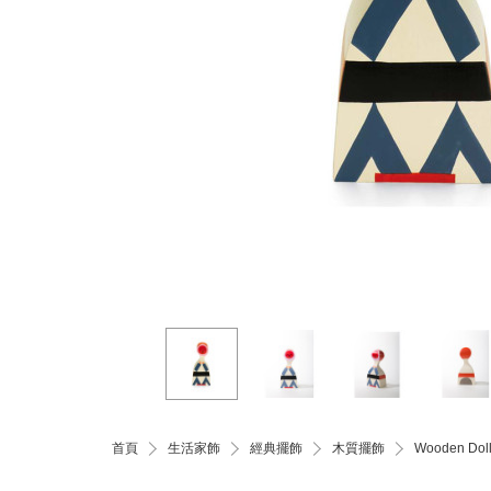
首頁
生活家飾
經典擺飾
木質擺飾
Wooden D