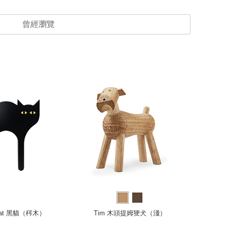
曾經瀏覽
Cat 黑貓（梣木）
Tim 木頭提姆㹴犬（淺）