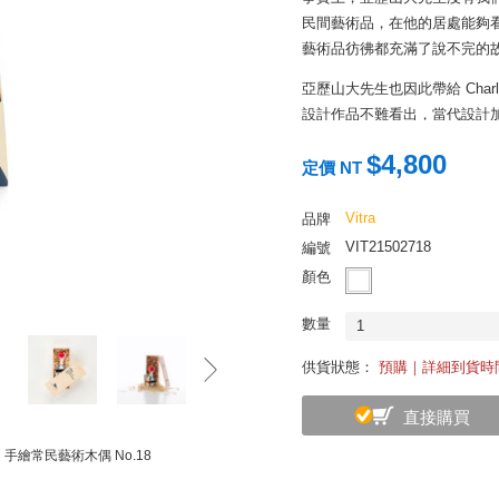
民間藝術品，在他的居處能夠
藝術品彷彿都充滿了說不完的
亞歷山大先生也因此帶給 Char
設計作品不難看出，當代設計
這一整套的 Wooden Dol
$4,800
定價 NT
的遺孀將工作室裡所有的手稿、紡
品之中，特別挑選了這套民藝
Vitra
品牌
偶，或許就是亞歷山大先生環
VIT21502718
編號
如果你也喜歡旅遊，喜歡設計
顏色
參考 Alexander Girard
數量
1
供貨狀態：
預購｜詳細到貨時
直接購買
oll 手繪常民藝術木偶 No.18