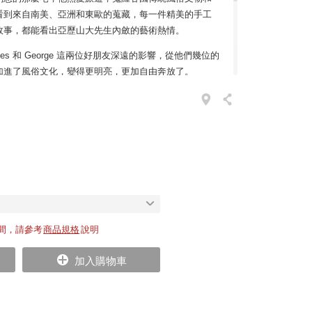
看到來自南美、亞洲和東歐的蒐藏，每一件精美的手工
故事，都能看出亞歷山大先生內斂的藝術熱情。
les 和 George 這兩位好朋友深遠的影響，從他們幾位的
加進了風俗文化，變得更明亮，更加自由奔放了。
l 常民藝術木偶，是亞歷山大先生過世之後才誕生的作品。他
織品及原型捐給了 Vitra 設計博物館，並從上千的作
木偶請工匠手工再次生產。每一個長相完全不同的木
遊世界時所遇見的，各種形形色色的人物再現吧。
，但是不見得有機會用家具布置自己的空間，那麼不妨
 留給這世界最美好的禮物！
間，請參考
商品規格
說明
加入購物車