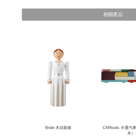
相關產品
（綠 / 玫
Bride 木頭新娘
CARtools 卡通
木）