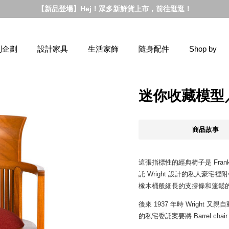
【新品登場】Hej！眾多新鮮貨上市，前往逛逛！
別企劃
設計家具
生活家飾
隨身配件
Shop by
迷你收藏模型／Ba
商品故事
這張指標性的經典椅子是 Frank L
託 Wright 設計的私人豪
橡木桶般細長的支撐條和蓬鬆
後來 1937 年時 Wright 又
的私宅委託案要將 Barrel 