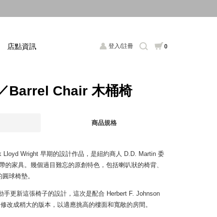
店點資訊
登入/註冊
0
rrel Chair 木桶椅
商品規格
loyd Wright 早期的設計作品，是紐約商人 D.D. Martin 委
宅裡附帶的家具。幾個過目難忘的原創特色，包括喇叭狀的椅背、
的圓球椅墊。
親自動手更新這張椅子的設計，這次是配合 Herbert F. Johnson
chair 修改成稍大的版本，以適應挑高的樓面和寬敞的房間。