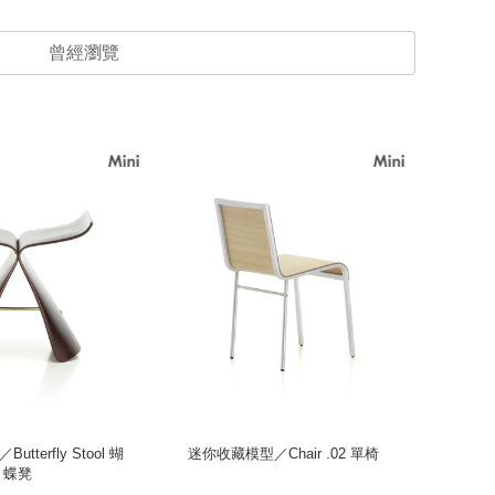
曾經瀏覽
tterfly Stool 蝴
迷你收藏模型／Chair .02 單椅
迷你收藏模
蝶凳