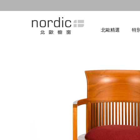
北歐精選
特