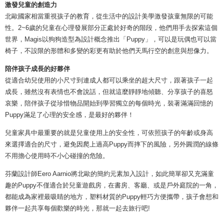
激發兒童的創造力
北歐國家相當重視孩子的教育，從生活中的設計美學激發孩童無限的可能
性。2~6歲的兒童在心理發展部分正處於好奇的階段，他們用手去探索這個
世界，Magis以狗狗造型為設計概念推出「Puppy」，可以是玩偶也可以當
椅子，不設限的形體和多變的彩更有助於他們天馬行空的創意與想像力。
陪伴孩子成長的好夥伴
從適合幼兒使用的小尺寸到連成人都可以乘坐的超大尺寸，跟著孩子一起
成長，雖然沒有表情也不會說話，但就這麼靜靜地傾聽、分享孩子的喜怒
哀樂，陪伴孩子從珍惜物品開始到學習獨立的每個時光，裝著滿滿回憶的
Puppy滿足了心理的安全感，是最好的夥伴！
兒童家具中最重要的就是兒童使用上的安全性，可依照孩子的年齡或身高
來選擇適合的尺寸，避免因爬上過高Puppy而摔下的風險，另外圓潤的線條
不用擔心使用時不小心碰撞的危險。
芬蘭設計師Eero Aarnio將北歐的簡約元素加入設計，如此簡單卻又充滿童
趣的Puppy不僅適合於兒童遊戲房，在書房、客廳、或是戶外庭院的一角，
都能成為家裡最吸睛的地方，塑料材質的Puppy輕巧方便攜帶，孩子會想和
夥伴一起共享每個歡樂的時光，那就一起去旅行吧!