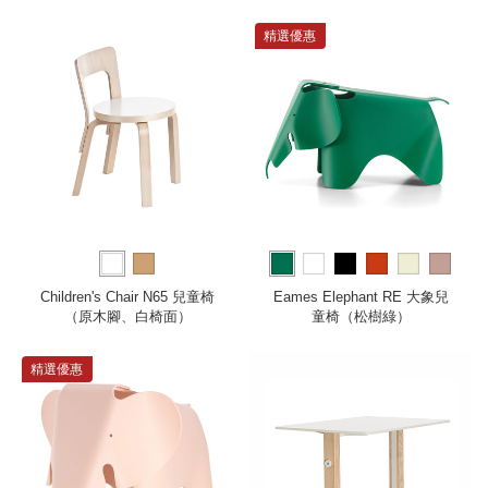
公分）
精選優惠
more
Children's Chair N65 兒童椅
Eames Elephant RE 大象兒
（原木腳、白椅面）
童椅（松樹綠）
精選優惠