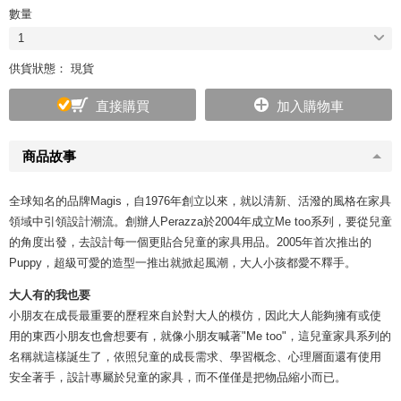
數量
1
供貨狀態： 現貨
直接購買
加入購物車
商品故事
全球知名的品牌Magis，自1976年創立以來，就以清新、活潑的風格在家具
領域中引領設計潮流。創辦人Perazza於2004年成立Me too系列，要從兒童
的角度出發，去設計每一個更貼合兒童的家具用品。2005年首次推出的
Puppy，超級可愛的造型一推出就掀起風潮，大人小孩都愛不釋手。
大人有的我也要
小朋友在成長最重要的歷程來自於對大人的模仿，因此大人能夠擁有或使
用的東西小朋友也會想要有，就像小朋友喊著"Me too"，這兒童家具系列的
名稱就這樣誕生了，依照兒童的成長需求、學習概念、心理層面還有使用
安全著手，設計專屬於兒童的家具，而不僅僅是把物品縮小而已。