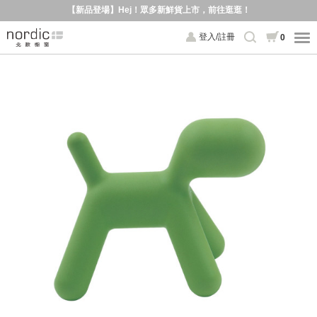
【新品登場】Hej！眾多新鮮貨上市，前往逛逛！
登入/註冊
0