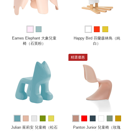
Eames Elephant 大象兒童
Happy Bird 芬蘭森林鳥（純
椅（石英粉）
白）
精選優惠
more
Julian 茱莉安 兒童椅（松石
Panton Junior 兒童椅（玫瑰