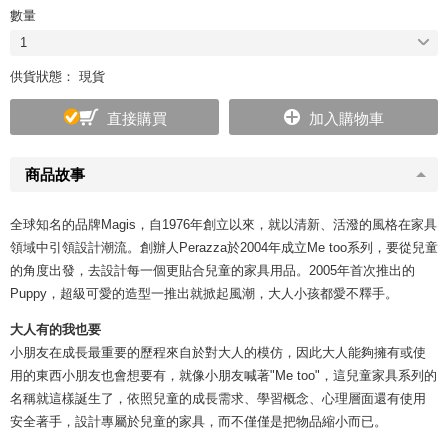
數量
1
供貨狀態： 現貨
直接購買
加入購物車
商品故事
全球知名的品牌Magis，自1976年創立以來，就以清新、活潑的風格在家具
領域中引領設計潮流。創辦人Perazza於2004年成立Me too系列，要從兒童
的角度出發，去設計每一個更貼合兒童的家具用品。2005年首次推出的
Puppy，超級可愛的造型一推出就掀起風潮，大人小孩都愛不釋手。
大人有的我也要
小朋友在成長最重要的歷程來自於對大人的模仿，因此大人能夠擁有或使
用的東西小朋友也會想要有，就像小朋友喊著"Me too"，這兒童家具系列的
名稱就這樣誕生了，依照兒童的成長需求、學習概念、心理層面還有使用
安全著手，設計專屬於兒童的家具，而不僅僅是把物品縮小而已。