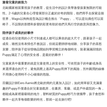
激發兒童的創造力
北歐國家相當重視孩子的教育，從生活中的設計美學激發孩童無限的可能
性。2~6歲的兒童在心理發展部分正處於好奇的階段，他們用手去探索這個
世界，Magis以狗狗造型為設計概念推出「Puppy」，可以是玩偶也可以當
椅子，不設限的形體和多變的彩更有助於他們天馬行空的創意與想像力。
陪伴孩子成長的好夥伴
從適合幼兒使用的小尺寸到連成人都可以乘坐的超大尺寸，跟著孩子一起
成長，雖然沒有表情也不會說話，但就這麼靜靜地傾聽、分享孩子的喜怒
哀樂，陪伴孩子從珍惜物品開始到學習獨立的每個時光，裝著滿滿回憶的
Puppy滿足了心理的安全感，是最好的夥伴！
兒童家具中最重要的就是兒童使用上的安全性，可依照孩子的年齡或身高
來選擇適合的尺寸，避免因爬上過高Puppy而摔下的風險，另外圓潤的線條
不用擔心使用時不小心碰撞的危險。
芬蘭設計師Eero Aarnio將北歐的簡約元素加入設計，如此簡單卻又充滿童
趣的Puppy不僅適合於兒童遊戲房，在書房、客廳、或是戶外庭院的一角，
都能成為家裡最吸睛的地方，塑料材質的Puppy輕巧方便攜帶，孩子會想和
夥伴一起共享每個歡樂的時光，那就一起去旅行吧!