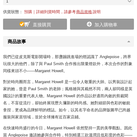
1
供貨狀態：
預購｜詳細到貨時間，請參考
商品規格
說明
直接購買
加入購物車
商品故事
我們已從皮克斯電影開場時，那盞蹦跳進場的燈認識了 Anglepoise，跨界
玩很大的他們，除了與 Paul Smith 合作推出限量燈款外，本次合作的對象
同樣來頭不小——Margaret Howell。
對於時尚圈而言，Margaret Howell 是一位令人敬重的大師。以男裝設計起
家的她，曾是 Paul Smith 的老師；風格雖與其截然不同，兩人卻同樣是英
國設計的重要代表人物。Margaret Howell 的作品以舒適而內斂的剪裁聞
名，不盲從流行，卻始終展現歷久彌新的時尚感。她對細節與色彩的敏銳
拿捏，更成為品牌鮮明的標誌。如今，以其名字命名的品牌版圖早已跨越
服裝與家居領域，並於全球擁有近百家店鋪。
在快速時尚盛行的今日，Margaret Howell 依然堅持一貫的美學觀點。因此
當 Anglepoise 邀請她參與合作時，特別精選三款溫潤且低彩度的色彩——