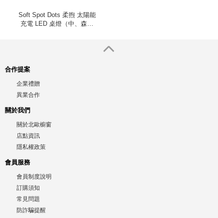
Soft Spot Dots 柔煦 太陽能
充電 LED 桌燈（中、森林
綠）
合作提案
企業禮贈
異業合作
關於我們
關於北歐櫥窗
店點資訊
隱私權政策
會員服務
會員制度說明
訂購須知
常見問題
防詐騙提醒