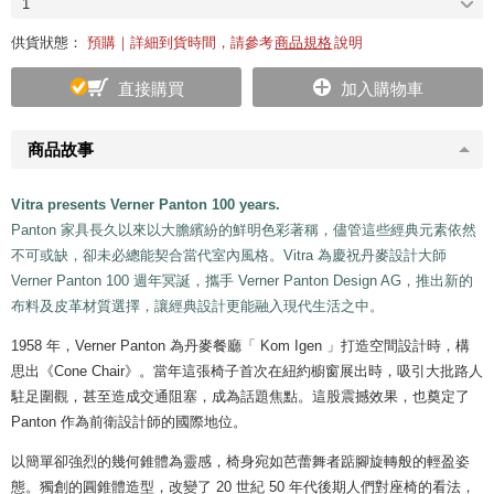
1
供貨狀態：
預購｜詳細到貨時間，請參考
商品規格
說明
直接購買
加入購物車
商品故事
Vitra presents Verner Panton 100 years.
Panton 家具長久以來以大膽繽紛的鮮明色彩著稱，儘管這些經典元素依然
不可或缺，卻未必總能契合當代室內風格。Vitra 為慶祝丹麥設計大師
Verner Panton 100 週年冥誕，攜手 Verner Panton Design AG，推出新的
布料及皮革材質選擇，讓經典設計更能融入現代生活之中。
1958 年，Verner Panton 為丹麥餐廳「 Kom Igen 」打造空間設計時，構
思出《Cone Chair》。當年這張椅子首次在紐約櫥窗展出時，吸引大批路人
駐足圍觀，甚至造成交通阻塞，成為話題焦點。這股震撼效果，也奠定了
Panton 作為前衛設計師的國際地位。
以簡單卻強烈的幾何錐體為靈感，椅身宛如芭蕾舞者踮腳旋轉般的輕盈姿
態。獨創的圓錐體造型，改變了 20 世紀 50 年代後期人們對座椅的看法，