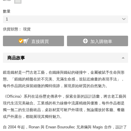
數量
1
供貨狀態： 現貨
直接購買
加入購物車
商品故事
鍛造鐵材是一門古老工藝，在鐵錘與鐵砧的碰撞中，金屬被賦予生命與形
態。「鍛鐵的精髓在於不完美、充滿生命感，並貼近繪畫的表現手法」，
每件作品因此保留細微的獨特痕跡，展現原始材質的自然魅力。
《Officina》系列在這份歷史傳承中，探索全新的設計語彙，將古老工藝與
現代生活完美融合。工業感的有力線條中流露精緻與優雅，每件作品都是
獨一無二的生活藝術品，桌款材質可耐戶外環境，無論擺放於客廳、餐廳
或戶外露台，都能展現其獨特魅力。
自 2004 年起，Ronan 與 Erwan Bouroullec 兄弟倆與 Magis 合作，設計了