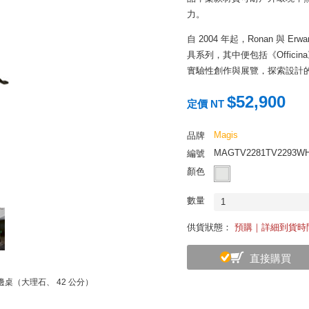
力。
自 2004 年起，Ronan 與 Er
具系列，其中便包括《Offic
實驗性創作與展覽，探索設計
藝術呈現。
$52,900
定價 NT
Magis
品牌
MAGTV2281TV2293W
編號
顏色
數量
1
供貨狀態：
預購｜詳細到貨時
直接購買
na 邊桌（大理石、 42 公分）