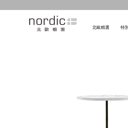
北歐精選
特