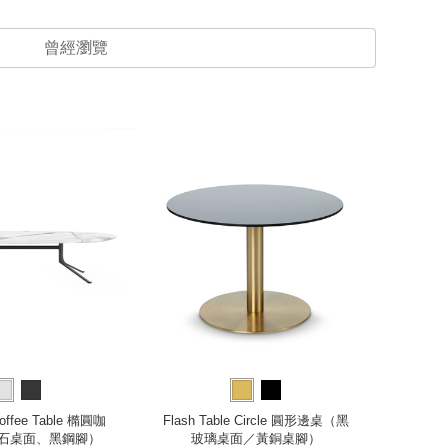
曾經瀏覽
一人宅精
Coffee Table 橢圓咖
Flash Table Circle 圓形邊桌（黑
Guér
石桌面、黑鋼腳）
玻璃桌面／黃銅桌腳）