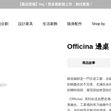
【新品登場】Hej！眾多新鮮貨上市，前往逛逛！
別企劃
設計家具
生活家飾
隨身配件
Shop by
Officina 
商品故事
鍛造鐵材是一門古老工藝，在
的精髓在於不完美、充滿生命
的獨特痕跡，展現原始材質的
《Officina》系列在這份
美融合。工業感的有力線條中
品，桌款材質可耐戶外環境，