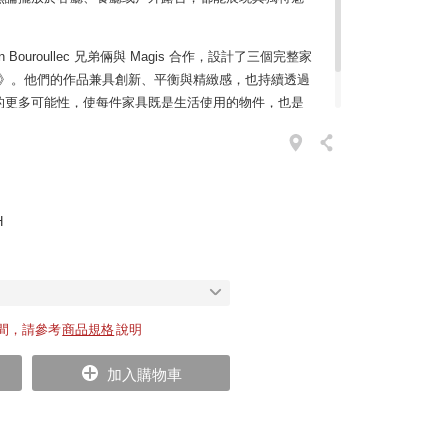
wan Bouroullec 兄弟倆與 Magis 合作，設計了三個完整家
ina》。他們的作品兼具創新、平衡與精緻感，也持續透過
的更多可能性，使每件家具既是生活使用的物件，也是
H
間，請參考
商品規格
說明
加入購物車