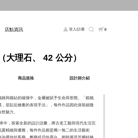
店點資訊
登入/註冊
0
邊桌（大理石、 42 公分）
商品規格
設計師介紹
鐵錘與鐵砧的碰撞中，金屬被賦予生命與形態。「鍛鐵
感，並貼近繪畫的表現手法」，每件作品因此保留細微
自然魅力。
歷史傳承中，探索全新的設計語彙，將古老工藝與現代生活完
流露精緻與優雅，每件作品都是獨一無二的生活藝術
無論擺放於客廳、餐廳或戶外露台，都能展現其獨特魅