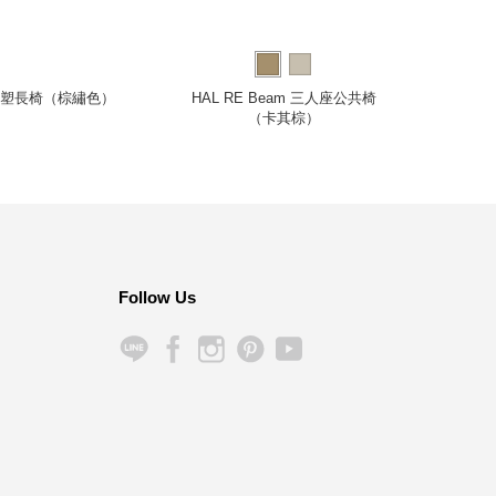
流線雕塑長椅（棕繡色）
HAL RE Beam 三人座公共椅
Kiki
（卡其棕）
Follow Us