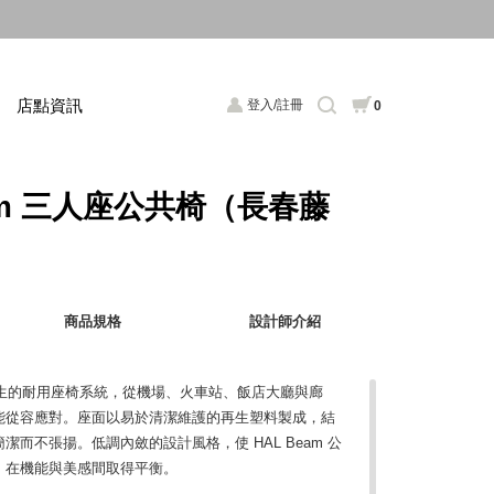
店點資訊
登入/註冊
0
eam 三人座公共椅（長春藤
商品規格
設計師介紹
間而生的耐用座椅系統，從機場、火車站、飯店大廳與廊
能從容應對。座面以易於清潔維護的再生塑料製成，結
而不張揚。低調內斂的設計風格，使 HAL Beam 公
，在機能與美感間取得平衡。