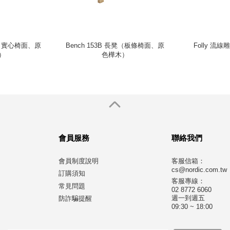
長凳（實心椅面、原
Bench 153B 長凳（板條椅面、原
Folly 
）
色樺木）
會員服務
聯絡我們
會員制度說明
客服信箱：
cs@nordic.com.tw
訂購須知
客服專線：
常見問題
02 8772 6060
週一到週五
防詐騙提醒
09:30 ~ 18:00