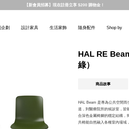
【新會員招募】現在註冊立享 $200 購物金！
別企劃
設計家具
生活家飾
隨身配件
Shop by
HAL RE B
綠）
商品故事
HAL Beam 是專為公共空
道，到醫療院所的候診室，皆
合深色金屬椅腳的穩定結構，簡潔
共椅能自然融入各種室內場域