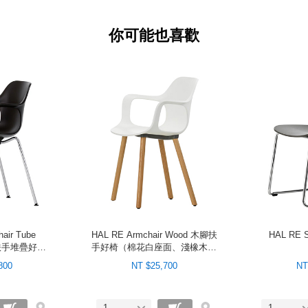
你可能也喜歡
air Tube
HAL RE Armchair Wood 木腳扶
HAL RE 
金腳扶手堆疊好椅
手好椅（棉花白座面、淺橡木椅
）
腳）
800
NT $25,700
NT
1
1