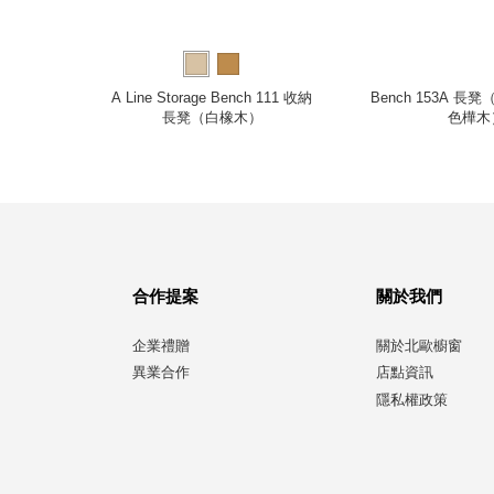
 雞尾酒長凳
A Line Storage Bench 111 收納
Bench 153A 
長凳（白橡木）
色樺木
合作提案
關於我們
企業禮贈
關於北歐櫥窗
異業合作
店點資訊
隱私權政策