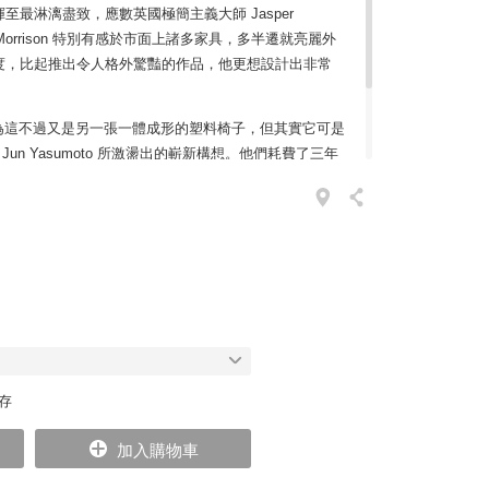
最淋漓盡致，應數英國極簡主義大師 Jasper
er Morrison 特別有感於市面上諸多家具，多半遷就亮麗外
適度，比起推出令人格外驚豔的作品，他更想設計出非常
為這不過又是另一張一體成形的塑料椅子，但其實它可是
設計師 Jun Yasumoto 所激盪出的嶄新構想。他們耗費了三年
草圖，並開發了十幾個原型，為的就是符合 Vitra 環
品俐落優雅、設計感不著痕跡，曲線弧度符合人體工
者獲得舒心乘坐體驗。
庫存
加入購物車