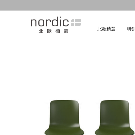
北歐精選
特