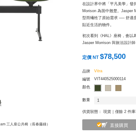
在設計界中將「平凡美學」發揮至
Morison 為箇中翹楚。Jasp
型而犧牲了原始需求 ── 舒
貼近生活的物件。
初次看到《HAL》座椅，會以
Jasper Morrison 與旅法
多的研發時間，中間修改了無數張
$78,500
保且嚴格的製程訴求。系列作
定價 NT
學，適時支持腰背部，讓使用
Vitra
品牌
VIT440525000114
編號
顏色
數量
1
供貨狀態：
現貨｜僅餘 2 件
 Beam 三人座公共椅（長春藤綠）
直接購買