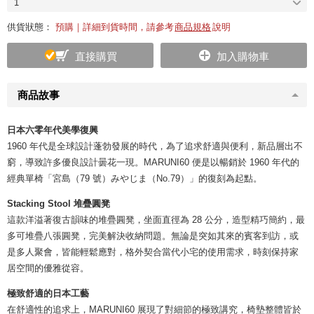
1
供貨狀態：
預購｜詳細到貨時間，請參考
商品規格
說明
直接購買
加入購物車
商品故事
日本六零年代美學復興
1960 年代是全球設計蓬勃發展的時代，為了追求舒適與便利，新品層出不
窮，導致許多優良設計曇花一現。MARUNI60 便是以暢銷於 1960 年代的
經典單椅「宮島（79 號）みやじま（No.79）」的復刻為起點。
Stacking Stool 堆疊圓凳
這款洋溢著復古韻味的堆疊圓凳，坐面直徑為 28 公分，造型精巧簡約，最
多可堆疊八張圓凳，完美解決收納問題。無論是突如其來的賓客到訪，或
是多人聚會，皆能輕鬆應對，格外契合當代小宅的使用需求，時刻保持家
居空間的優雅從容。
極致舒適的日本工藝
在舒適性的追求上，MARUNI60 展現了對細節的極致講究，椅墊整體皆於