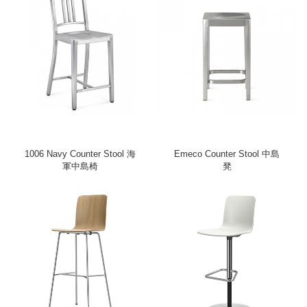
1006 Navy Counter Stool 海
Emeco Counter Stool 中島
軍中島椅
凳