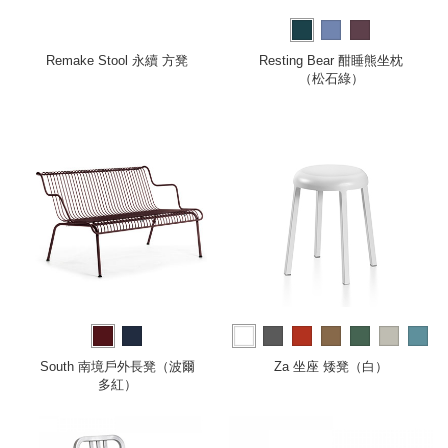
Remake Stool 永續 方凳
Resting Bear 酣睡熊坐枕
（松石綠）
more
South 南境戶外長凳（波爾
Za 坐座 矮凳（白）
多紅）