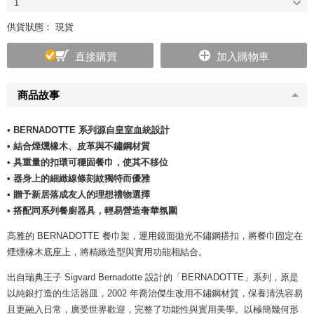
1
供貨狀態： 現貨
直接購買
加入購物車
商品故事
• BERNADOTTE 系列源自皇室血統設計
• 結合煙燻橡木、皮革與不鏽鋼材質
• 具重量的扣環可穩固餐巾，使其不移位
• 器身上的細緻線條刻紋獨特而優雅
• 贈予新居落成友人的理想禮物選擇
• 搭配同系列餐廚器具，輕易營造奢華氛圍
高雅的 BERNADOTTE 餐巾架，運用鏡面拋光不鏽鋼搭扣，將餐巾固定在
煙燻橡木底座上，將精緻造型與實用功能相結合。
出自瑞典王子 Sigvard Bernadotte 設計的「BERNADOTTE」系列，原是
以純銀打造的生活器皿，2002 年喬治傑生改用不鏽鋼材質，保養清洗容易
且更融入日常，廣受世界歡迎，完整了功能性與實用美學。以極簡幾何形