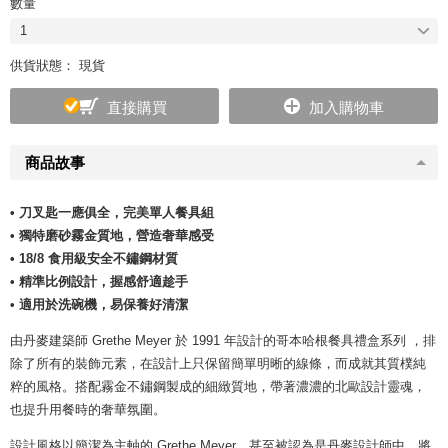
數量
1
供貨狀態： 現貨
直接購買
加入購物車
商品故事
• 刀叉匙一應俱全，完美單人餐具組
• 獨特磨砂霧金質地，營造奢華感受
• 18/8 食用級安全不鏽鋼材質
• 精準比例設計，握感舒適趁手
• 適用於洗碗機，易保養好清潔
由丹麥建築師 Grethe Meyer 於 1991 年設計的哥本哈根餐具禮盒系列 ，排
除了所有的裝飾元素，在設計上只保留簡單明晰的線條，而成就其質樸純
粹的風格。搭配霧金不鏽鋼製成的細緻質地，帶著濃濃的北歐設計靈魂，
也提升用餐時的奢華氛圍。
設計風格以簡潔為主軸的 Grethe Meyer，甚至被認為是丹麥設計師中，將