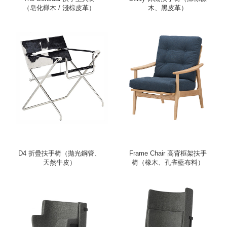
（皂化櫸木 / 淺棕皮革）
木、黑皮革）
D4 折疊扶手椅（拋光鋼管、
Frame Chair 高背框架扶手
天然牛皮）
椅（橡木、孔雀藍布料）