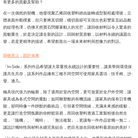
有更多的貢獻及幫助？
在一次偶然的契機，他發現聚乙烯回收塑料經由旋轉成型製程處理後，立
體表面外觀樸素，但只要將其切開，橫切面卻可呈現出色彩豐富且結晶般
的紋理色澤，彷彿天然寶石閃耀著動人的光芒，讓回收材料以令人驚喜的
面貌重生，於是決定讓全新的設計，回歸材質原貌，以材料永續的議題出
發，若是更精準的描述，希望創造出一場未來材料與想像力的對話。
回收至上，設計未來
「In-Side」系列作品希望讓大眾重視永續設計的重要性，讓美學與環境保
護共生共存，該系列作品擁有三種不同空間可使用家具選項：扶手椅、沙
發、邊几。
極具現代張力的輪廓，除了適用於室內空間，更可放置於全戶外空間，讓
家具成為各式空間的重點；如同雕塑般的有機流線，讓家具的保有日常機
能，卻同時像一件靜默的藝術品，引領著空間情緒，充滿未來感的樣貌，
更是讓打造空間氛圍的你輕鬆容易，而回收塑料透過工業製程後自然生
成，「隨機」、「獨特」、「無法複製」，更讓每一件作品皆獨一無二，
讓設計獨特性與材料永續完美結合，把目光放在回收材料最原始的美好！