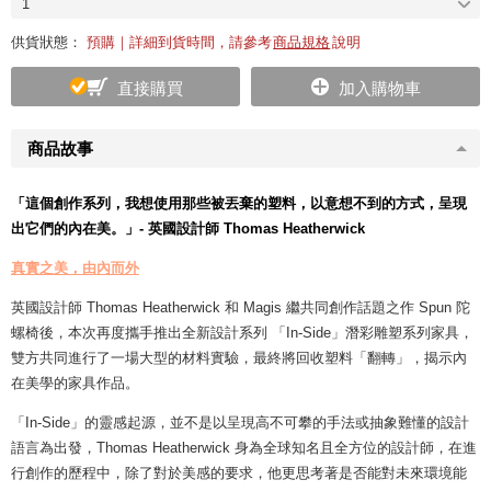
1
供貨狀態：
預購｜詳細到貨時間，請參考
商品規格
說明
直接購買
加入購物車
商品故事
「這個創作系列，我想使用那些被丟棄的塑料，以意想不到的方式，呈現
出它們的內在美。」- 英國設計師 Thomas Heatherwick
真實之美，由內而外
英國設計師 Thomas Heatherwick 和 Magis 繼共同創作話題之作 Spun 陀
螺椅後，本次再度攜手推出全新設計系列 「In-Side」潛彩雕塑系列家具，
雙方共同進行了一場大型的材料實驗，最終將回收塑料「翻轉」，揭示內
在美學的家具作品。
「In-Side」的靈感起源，並不是以呈現高不可攀的手法或抽象難懂的設計
語言為出發，Thomas Heatherwick 身為全球知名且全方位的設計師，在進
行創作的歷程中，除了對於美感的要求，他更思考著是否能對未來環境能