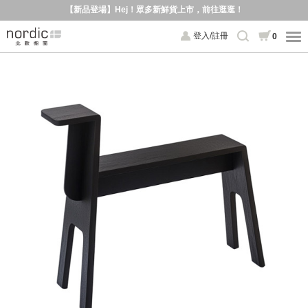
【新品登場】Hej！眾多新鮮貨上市，前往逛逛！
登入/註冊
0