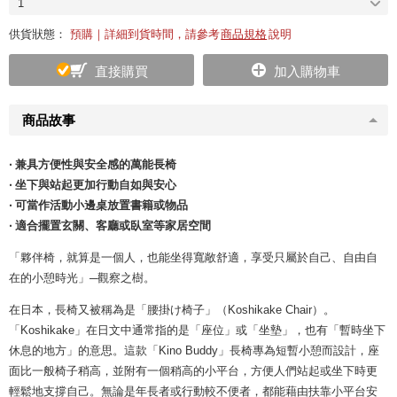
1
供貨狀態：
預購｜詳細到貨時間，請參考
商品規格
說明
直接購買
加入購物車
商品故事
‧ 兼具方便性與安全感的萬能長椅
‧ 坐下與站起更加行動自如與安心
‧ 可當作活動小邊桌放置書籍或物品
‧ 適合擺置玄關、客廳或臥室等家居空間
「夥伴椅，就算是一個人，也能坐得寬敞舒適，享受只屬於自己、自由自
在的小憩時光」─觀察之樹。
在日本，長椅又被稱為是「腰掛け椅子」（Koshikake Chair）。
「Koshikake」在日文中通常指的是「座位」或「坐墊」，也有「暫時坐下
休息的地方」的意思。這款「Kino Buddy」長椅專為短暫小憩而設計，座
面比一般椅子稍高，並附有一個稍高的小平台，方便人們站起或坐下時更
輕鬆地支撐自己。無論是年長者或行動較不便者，都能藉由扶靠小平台安