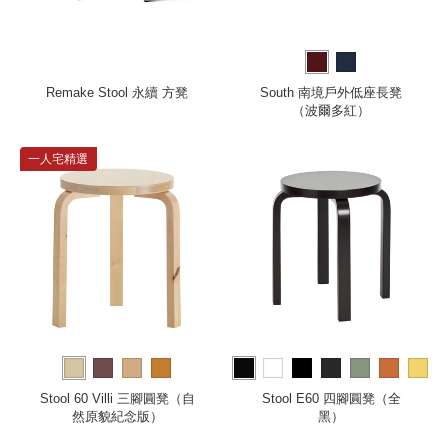
Remake Stool 永續 方凳
South 南境戶外低座長凳
（波爾多紅）
一人宅精選
more
Stool 60 Villi 三腳圓凳（自
Stool E60 四腳圓凳（全
然原貌紀念版）
黑）