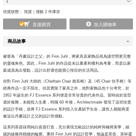
1
供貨狀態：
現貨｜僅餘 2 件庫存
直接購買
加入購物車
商品故事
被譽為「丹麥設計之父」的 Finn Juhl，將家具及家飾品視為讓空間更完整
的靈魂角色。因此，Finn Juhl 的作品從未以量產和獲利為考量，而是以家
庭成員為出發點，設計出舒適也能賞心悅目的生活用品。
你對 Finn Juhl 大師的《
Chieftain Chair 酋長椅
》及《
45 Chair 扶手椅
》等
經典作品一定不陌生。但其實除了家具之外，他對家飾品也十分考究，於
1952 年誕生的 FJ Essence 系列便是非常珍貴的代表作品。當時由於造型
過於複雜，未能投入生產，時隔 60 年後，Architectmade 發現了這些珍貴
的設計手稿，並將 FJ Essence 系列投入生產賦予生命，讓世人都能再度
被這位丹麥設計之父的設計所感動。
這系列茶器採用純白瓷器打造，充分展現北歐設計的純粹與極簡美學，細
膩的線條與精緻的輪廓。秉持 Finn Juhl 的設計哲學，無論是茶壺、茶杯還