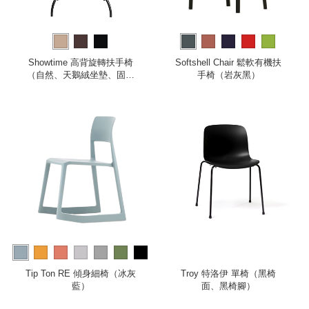
Showtime 高背旋轉扶手椅
Softshell Chair 鬆軟有機扶
（自然、天鵝絨坐墊、固定
手椅（岩灰黑）
椅腳）
more
Tip Ton RE 傾身細椅（冰灰
Troy 特洛伊 單椅（黑椅
藍）
面、黑椅腳）