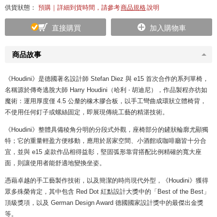
供貨狀態：
預購｜詳細到貨時間，請參考
商品規格
說明
直接購買
加入購物車
商品故事
《Houdini》是德國著名設計師 Stefan Diez 與 e15 首次合作的系列單椅，
名稱源於傳奇逃脫大師 Harry Houdini（哈利 ‧ 胡迪尼），作品製程亦彷如
魔術：運用厚度僅 4.5 公釐的橡木膠合板，以手工彎曲成環狀立體椅背，
不使用任何釘子或螺絲固定，即展現傳統工藝的精湛技術。
《Houdini》整體具備稜角分明的分段式外觀，座椅部分的鏟狀輪廓尤顯獨
特；它的重量輕盈方便移動，應用於居家空間、小酒館或咖啡廳皆十分合
宜，並與 e15 桌款作品相得益彰，堅固弧形靠背搭配比例精確的寬大座
面，則讓使用者能舒適地變換坐姿。
憑藉卓越的手工藝製作技術，以及簡潔的時尚現代外型，《Houdini》獲得
眾多殊榮肯定，其中包含 Red Dot 紅點設計大獎中的「Best of the Best」
頂級獎項，以及 German Design Award 德國國家設計獎中的最傑出金獎
等。