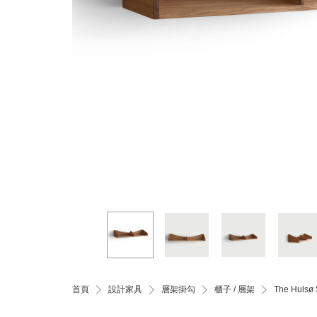
首頁
設計家具
層架掛勾
櫃子 / 層架
The Hul