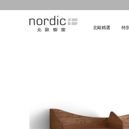
北歐精選
特