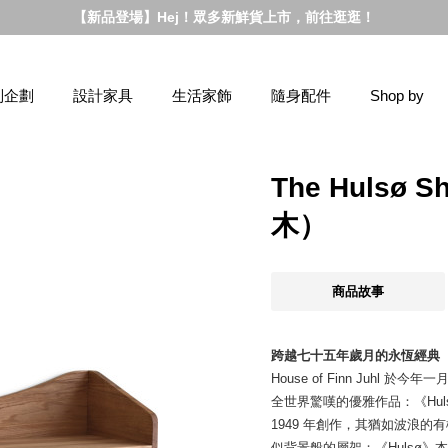
【新品登場】Hej！眾多新鮮貨上市，前往逛逛！
別企劃
設計家具
生活家飾
隨身配件
Shop by
The Hulsø
木）
商品故事
跨越七十五年歲月的永恆經典
House of Finn Juhl 
全世界驚嘆的優雅作品：《Huls
1949 年創作，其猶如波浪
似背景般的層架；《Hulsø