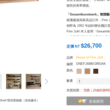
能性的美學價值。
「Gesamtkunstwerk」整體
精通建築與家具設計外，Finn
例即為 1952 年紐約聯合國託管理事會
Finn Juhl 本人使用「Ges
每個元素皆對整體給予最大貢獻
$26,700
重現風華的關鍵圖紙
定價 NT
當 House of Finn Juhl
彩畫
中，發現了此款具有精美細節的置物
House of Finn Juhl
品牌
Andersen 在丹麥地區 Huls
ONEFJ4990-DROAK
編號
色彩繽紛的水彩畫中，甚能清晰見得 
顏色
世的著名代表作《
Chieftain Ch
數量
1
完美兼備實用與裝飾性
《Hulsø》精選 FSC 認
供貨狀態：
預購｜詳細到貨時
或以其它自由形式置放牆面，
行調整。當多只置物臺排列在
sø Shelf 壁掛置物臺（深色橡木）
直接購買
自然延伸的起伏輪廓，為任何