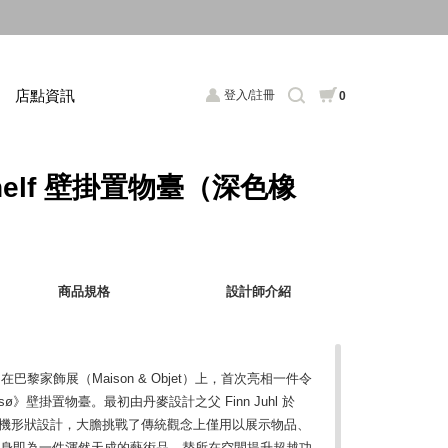
店點資訊
登入/註冊
0
 Shelf 壁掛置物臺（深色橡
商品規格
設計師介紹
於今年一月在巴黎家飾展（Maison & Objet）上，首次亮相一件令
ø》壁掛置物臺。最初由丹麥設計之父 Finn Juhl 於
的有機形狀設計，大膽挑戰了傳統觀念上僅用以展示物品、
》本身即為一件渾然天成的藝術品，替所在空間提升超越功