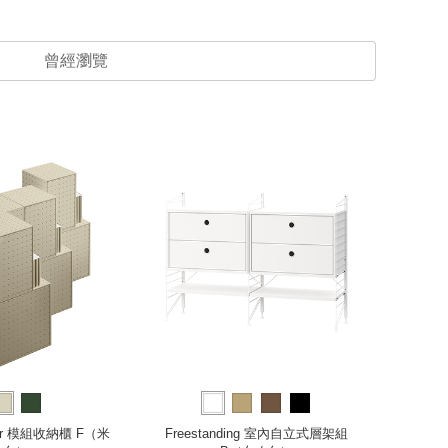
曾經瀏覽
nter 模組收納櫃 F（米
Freestanding 室內自立式層架組
Kaar