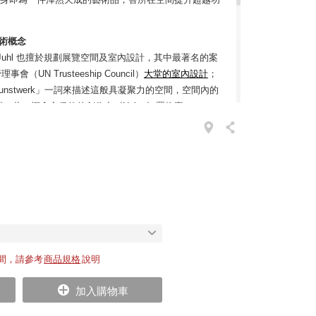
藝術概念
 Juhl 也擅於規劃展覽空間及室內設計，其中最著名的案
（UN Trusteeship Council）
大堂的室內設計
；
amtkunstwerk」一詞來描述這般具凝聚力的空間，空間內的
，此一概念亦促使他創作出《Hulsø》置物臺。
 在審查歷史檔案時，於日期標註為 1949 年的
工作圖紙
與
原始水
臺；它是彼時 Finn Juhl 替 Magister W.
ø Ege 所有房屋「Winter Garden」內部設計的其一元素。
Finn Juhl 的前衛作品《Wall Sofa》，與同年問
air
》。
證實心橡木或胡桃木製成，並經悉心油裝處理，能單獨、成排
間，請參考
商品規格
說明
其還具備一個專門設計的調節壁掛支架，可於安裝後進
一起時，它們將呈現統一有序的柔和曲線，宛若壁面上
加入購物車
房間增添實用功能與裝飾性。