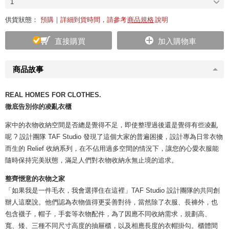
1
供貨狀態：
預購｜詳細到貨時間，請參考
商品規格
說明
直接購買
加入購物車
商品故事
REAL HOMES FOR CLOTHES.
徹底告別你的凌亂衣櫃
家中的衣物收納空間是否總是覺得不足，即使整理過後還是覺得有些凌亂
呢 ? 設計團隊 TAF Studio 發現了這個大家的普遍困擾，設計專為日常衣物
而生的 Relief 收納系列，在不佔用過多空間的情況下，讓您的心愛衣服能
隨時保持完美狀態，滿足人們對衣物收納永無止境的追求。
整齊愜意的衣物之家
「如果我是一件毛衣，我會選擇住在這裡」TAF Studio 設計團隊的共同創
辦人這麼說。他們認為衣物值得更妥善對待，當然除了衣服、長褲外，也
包含襪子，帽子，手套等衣物配件，為了因應不同收納需求，規劃高、
寬、矮、三種不同尺寸高度的抽屜櫃，以及相應長度的衣帽掛勾。櫃體間