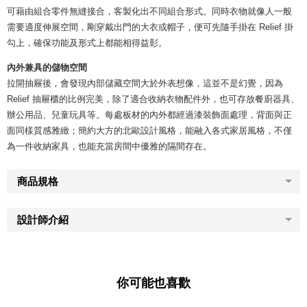
可藉由組合零件無縫接合，客製化出不同組合形式。同時衣物就像人一般
需要適度伸展空間，剛穿戴出門的大衣或帽子，便可先隨手掛在 Relief 掛
勾上，確保功能及形式上都能相得益彰。
內外兼具的儲物空間
拉開抽屜後，會發現內部儲藏空間大於外表想像，這並不是幻覺，因為
Relief 抽屜櫃的比例完美，除了適合收納衣物配件外，也可存放餐廚器具、
辦公用品、兒童玩具等。每處板材的內外都經過漆裝飾面處理，背面與正
面同樣質感雅緻；簡約大方的北歐設計風格，能融入各式家居風格，不僅
為一件收納家具，也能充當房間中優雅的隔間存在。
商品規格
設計師介紹
你可能也喜歡