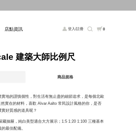
店點資訊
登入/註冊
0
s Scale 建築大師比例尺
商品規格
踏實地的謹慎個性，對生活有無止盡的細節追求，是每個北歐
天然實在的材料，喜歡 Alvar Aalto 常民設計風格的你，是否
樸實好質感的道具呢？
藏抽屜，純白美型適合大方展示；1:5 1:20 1:100 三種基本
員的最佳配備。