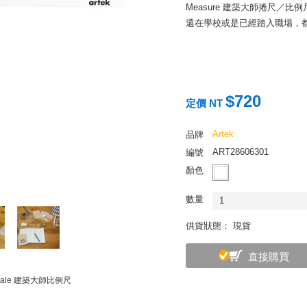
Measure 建築大師捲尺／比
還在學校或是已經踏入職場，
$720
定價 NT
Artek
品牌
ART28606301
編號
顏色
數量
1
供貨狀態： 現貨
直接購買
s Scale 建築大師比例尺