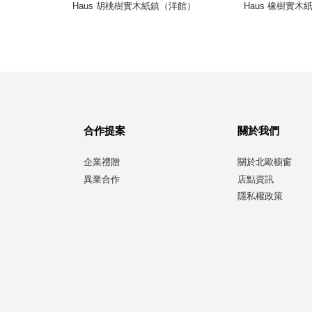
 尖）
Haus 胡桃樹實木紙鎮（洋館）
Haus 橡樹實
合作提案
關於我們
企業禮贈
關於北歐櫥窗
異業合作
店點資訊
隱私權政策