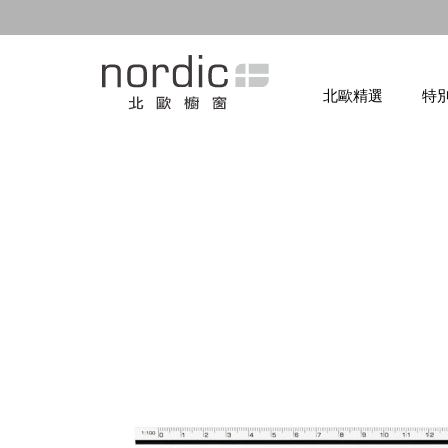
北歐精選
特