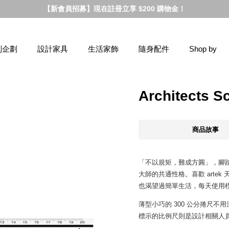
【新會員招募】現在註冊立享 $200 購物金！
別企劃
設計家具
生活家飾
隨身配件
Shop by
Architect
商品故事
「不以規矩，難成方圓」，腳
大師的共通性格。喜歡 artek 
也渴望過簡單生活，每天使用
薄型小巧的 300 公分捲尺不用深
標示的比例尺則是設計相關人