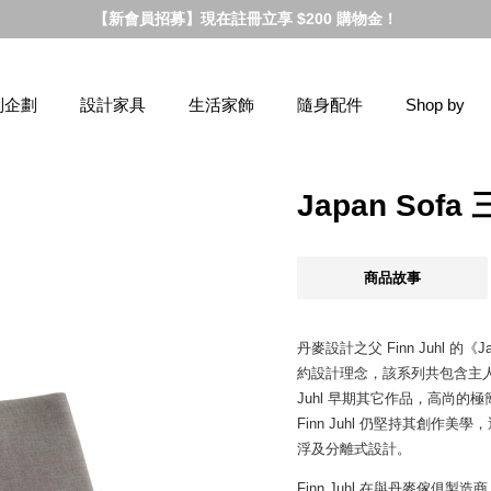
【新會員招募】現在註冊立享 $200 購物金！
別企劃
設計家具
生活家飾
隨身配件
Shop by
Japan So
商品故事
丹麥設計之父 Finn Juhl
約設計理念，該系列共包含主人
Juhl 早期其它作品，高尚
Finn Juhl 仍堅持其創
浮及分離式設計。
Finn Juhl 在與丹麥傢俱製造