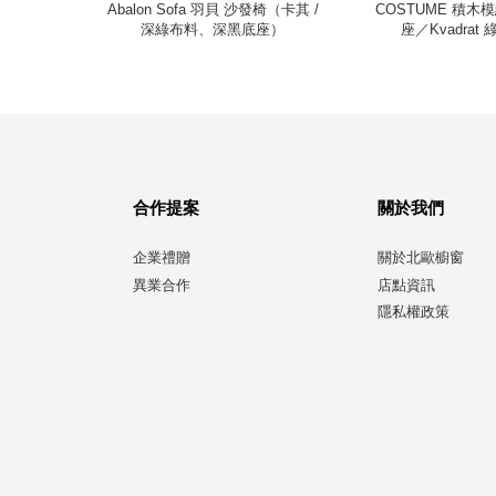
布料、深黑
Abalon Sofa 羽貝 沙發椅（卡其 /
COSTUME 積
深綠布料、深黑底座）
座／Kvadrat
合作提案
關於我們
企業禮贈
關於北歐櫥窗
異業合作
店點資訊
隱私權政策