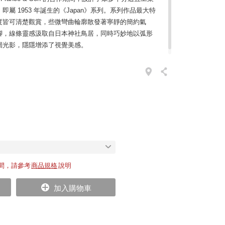
屬 1953 年誕生的《Japan》系列。系列作品最大特
度皆可清楚觀賞，些微彎曲輪廓散發著寧靜的簡約氣
腳，線條靈感汲取自日本神社鳥居，同時巧妙地以弧形
圍光影，隱隱增添了視覺美感。
間，請參考
商品規格
說明
加入購物車