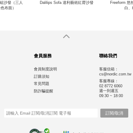
木模組沙發（三人
Dalilips Sofa 達利藝術紅脣沙發
Freefor
 綠色布面）
白、
會員服務
聯絡我們
會員制度說明
客服信箱：
cs@nordic.com.tw
訂購須知
客服專線：
常見問題
02 8772 6060
週一到週五
防詐騙提醒
09:30 ~ 18:00