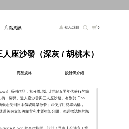
店點資訊
登入/註冊
0
fa 三人座沙發（深灰 / 胡桃木）
商品規格
設計師介紹
 的《Japan》系列作品，充分體現出廿世紀五零年代盛行的簡
椅、腳凳、雙人座沙發與三人座沙發。有別於 Finn
的極簡概念受到日本傳統建築啟發；即便採用簡單結構，
作美學，透過黃銅支架將靠背和木質框架分開，強調標誌性的飄
商 France & Son 的合作期間，設計了眾多十分適宜工業