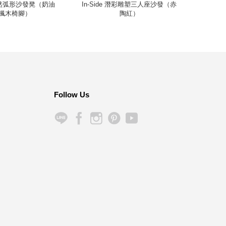
m 悠然弧形沙發凳（奶油
In-Side 潛彩雕塑三人座沙發（赤
Kerm
楓木椅腳）
陶紅）
Follow Us