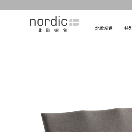
北歐精選
特