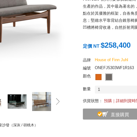
生產的作品，其中最為著名的，即
點在於其優雅的框架，自各角
息；堅緻水平靠背結合錐形椅
凹槽將椅背收邊，自然折射周
$258,400
定價 NT
House of Finn Juhl
品牌
ONEFJ5303WF1R163
編號
顏色
數量
1
供貨狀態：
預購｜詳細到貨時
直接購買
三人座沙發（深灰 / 胡桃木）