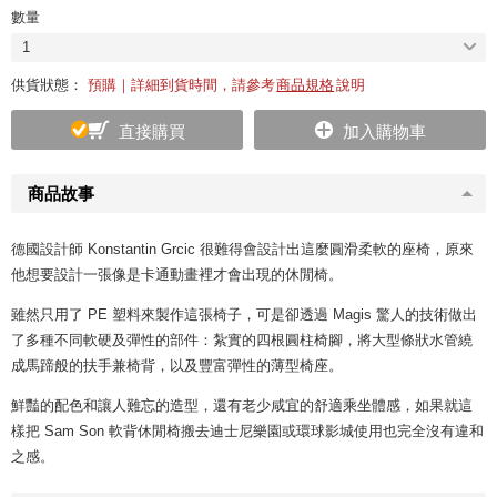
數量
1
供貨狀態：
預購｜詳細到貨時間，請參考
商品規格
說明
直接購買
加入購物車
商品故事
德國設計師 Konstantin Grcic 很難得會設計出這麼圓滑柔軟的座椅，原來
他想要設計一張像是卡通動畫裡才會出現的休閒椅。
雖然只用了 PE 塑料來製作這張椅子，可是卻透過 Magis 驚人的技術做出
了多種不同軟硬及彈性的部件：紮實的四根圓柱椅腳，將大型條狀水管繞
成馬蹄般的扶手兼椅背，以及豐富彈性的薄型椅座。
鮮豔的配色和讓人難忘的造型，還有老少咸宜的舒適乘坐體感，如果就這
樣把 Sam Son 軟背休閒椅搬去迪士尼樂園或環球影城使用也完全沒有違和
之感。