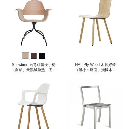
Showtime 高背旋轉扶手椅
HAL Ply Wood 木腳好椅
（自然、天鵝絨坐墊、固定
（淺橡木座面、淺橡木椅
椅腳）
腳）