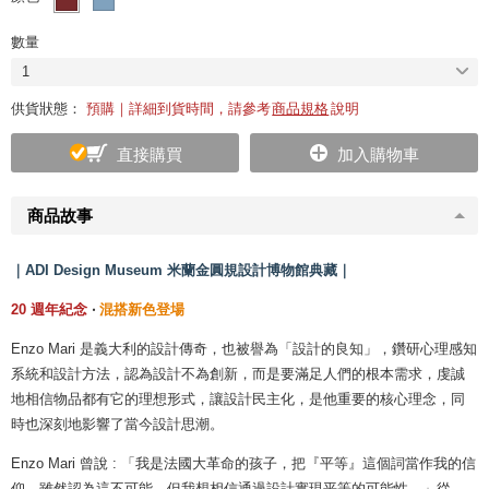
數量
1
供貨狀態：
預購｜詳細到貨時間，請參考
商品規格
說明
直接購買
加入購物車
商品故事
｜ADI Design Museum 米蘭金圓規設計博物館典藏｜
20 週年紀念
‧
混搭新色登場
Enzo Mari 是義大利的設計傳奇，也被譽為「設計的良知」，鑽研心理感知
系統和設計方法，認為設計不為創新，而是要滿足人們的根本需求，虔誠
地相信物品都有它的理想形式，讓設計民主化，是他重要的核心理念，同
時也深刻地影響了當今設計思潮。
Enzo Mari 曾說 : 「我是法國大革命的孩子，把『平等』這個詞當作我的信
仰。雖然認為這不可能。但我想相信通過設計實現平等的可能性。」從