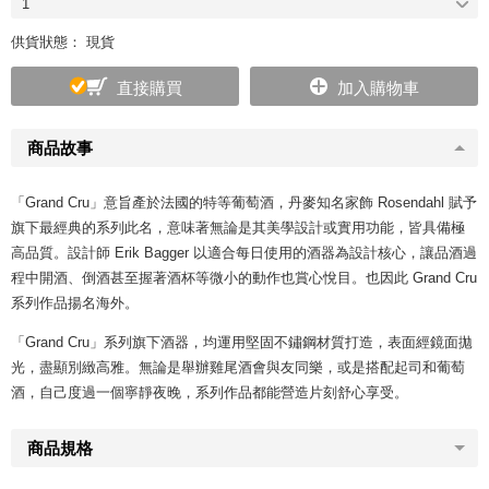
1
供貨狀態： 現貨
直接購買
加入購物車
商品故事
「Grand Cru」意旨產於法國的特等葡萄酒，丹麥知名家飾 Rosendahl 賦予
旗下最經典的系列此名，意味著無論是其美學設計或實用功能，皆具備極
高品質。設計師 Erik Bagger 以適合每日使用的酒器為設計核心，讓品酒過
程中開酒、倒酒甚至握著酒杯等微小的動作也賞心悅目。也因此 Grand Cru
系列作品揚名海外。
「Grand Cru」系列旗下酒器，均運用堅固不鏽鋼材質打造，表面經鏡面拋
光，盡顯別緻高雅。無論是舉辦雞尾酒會與友同樂，或是搭配起司和葡萄
酒，自己度過一個寧靜夜晚，系列作品都能營造片刻舒心享受。
商品規格