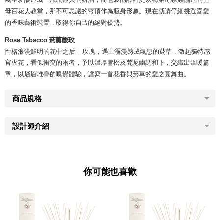
母百花大教堂，那不可思議的穹頂作為瓶身形象。現在就請仔細挑選喜愛
的香味藝術裝置，取得你自己的絕對優勢。
Rosa Tabacco 菸薰馥玫
性格浪漫鮮明的花中之后 – 玫瑰，遇上瀰漫熟成氣息的菸草，激起獨特感
官火花，看似衝突的兩者，予以溫厚雪松及梵尼蘭調和下，交織出溫暖篇
章，以層層堆疊的嗅覺體驗，譜寫一首花香與菸草的愛之圓舞曲。
商品規格
設計師介紹
你可能也喜歡