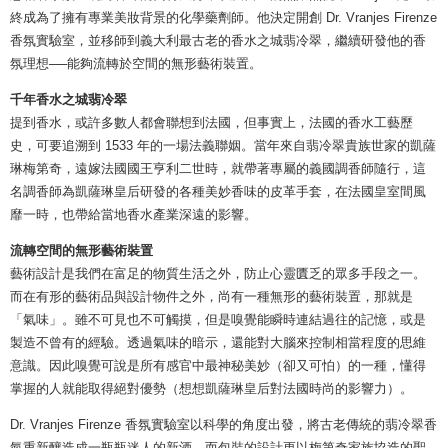
終成為了擁有專業美妝背景的化學藥劑師。他決定開創 Dr. Vranjes Firenze
香氛實驗室，並移師到義大利最古老的香水之城翡冷翠，繼續研發他的香
氛理想──能夠流轉於空間的無形藝術裝置。
千年香水之城翡冷翠
提到香水，或許多數人都會聯想到法國，但事實上，法國的香水工藝歷
史，可要追溯到 1533 年的一場法義聯姻。當年來自翡冷翠貴族世家的凱薩
琳梅第奇，遠嫁法國國王亨利二世時，就帶著專屬的義國調香師隨行，這
名調香師為凱薩琳皇后研發的各種美妙香味的皮革手套，在法國皇室間風
靡一時，也帶給當地香水產業深遠的影響。
流轉空間的無形藝術裝置
藝術設計是我們在富足的物質生活之外，防止心靈匱乏的眾多手段之一。
而在有形的藝術品與設計物件之外，尚有一種無形的藝術裝置，那就是
「氣味」。雖不可見也不可觸摸，但是嗅覺能瞬時連結過往的記憶，或是
製造不曾有的經驗。透過氣味的暗示，還能對大腦來控制相當程度的思維
意識。因此嗅覺可說是所有感官中最神秘美妙（卻又可怕）的一種，懂得
掌握的人就能取得絕對優勢（想想凱薩琳皇后對法國時尚的影響力）。
Dr. Vranjes Firenze 香氛實驗室以科學的角度出發，將古老傳統的翡冷翠香
氣重新釀造成一瓶瓶迷人的新酒，而包裝的設計更以梅第奇家族協造的聖