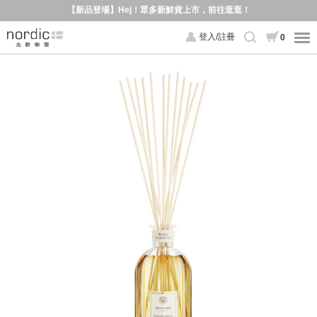
【新品登場】Hej！眾多新鮮貨上市，前往逛逛！
登入/註冊
0