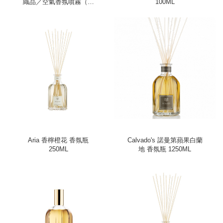
織品／空氣香氛噴霧（冷
100ML
靜、50ml）
Aria 香檸橙花 香氛瓶
Calvado's 諾曼第蘋果白蘭
250ML
地 香氛瓶 1250ML