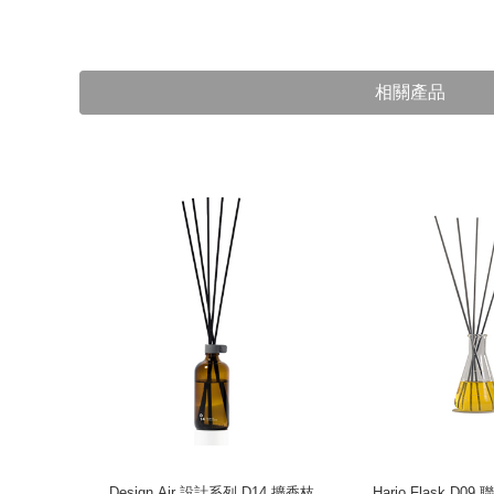
相關產品
花園 香氛瓶
Design Air 設計系列 D14 擴香枝
Hario Flask D