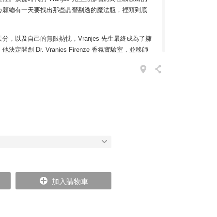
心願總有一天要找出那些晶瑩剔透的魔法瓶，裡頭到底
，以及自己的無限熱忱，Vranjes 先生最終成為了擁
開創 Dr. Vranjes Firenze 香氛實驗室，並移師
冷翠，繼續研發他的香氛理想──能夠流轉於空間的無形
想到法國，但事實上，法國的香水工藝歷史，可要追溯
姻。當年來自翡冷翠貴族世家的凱薩琳梅第奇，遠嫁法國國王
國調香師隨行，這名調香師為凱薩琳皇后研發的各種美
室間風靡一時，也帶給當地香水產業深遠的影響。
生活之外，防止心靈匱乏的眾多手段之一。而在有形的
一種無形的藝術裝置，那就是「氣味」。雖不可見也不
加入購物車
過往的記憶，或是製造不曾有的經驗。透過氣味的暗
度的思維意識。因此嗅覺可說是所有感官中最神秘美妙
握的人就能取得絕對優勢（想想凱薩琳皇后對法國時尚