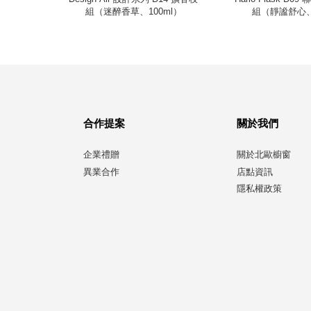
組（迷醉香草、100ml）
組（靜謐舒心、
合作提案
關於我們
企業禮贈
關於北歐櫥窗
異業合作
店點資訊
隱私權政策