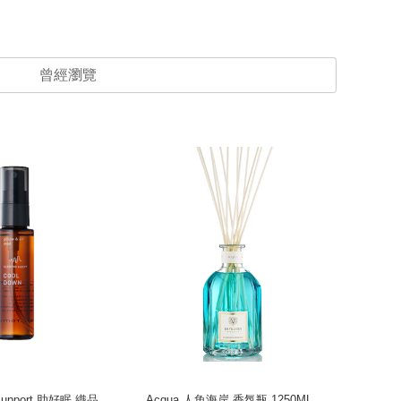
曾經瀏覽
Support 助好眠 織品
Acqua 人魚海岸 香氛瓶 1250ML
Acqua