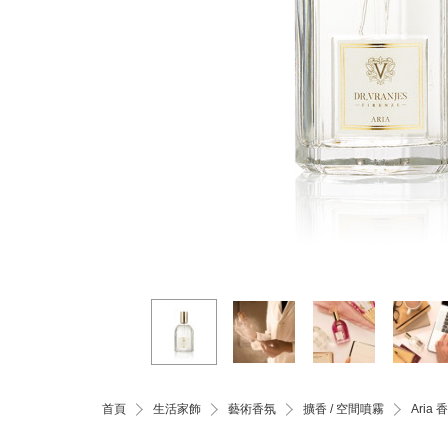
首頁
生活家飾
藝術香氛
擴香 / 空間噴霧
Aria