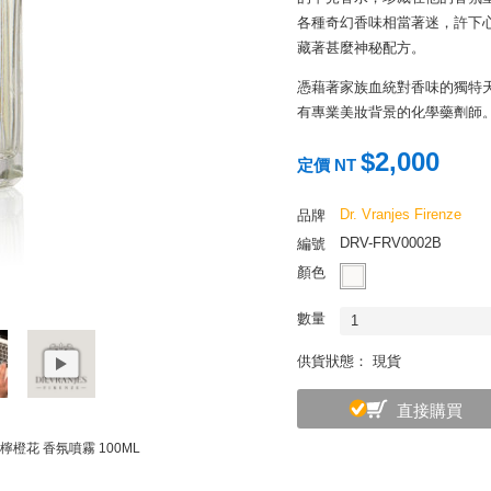
各種奇幻香味相當著迷，許下
藏著甚麼神秘配方。
憑藉著家族血統對香味的獨特天分
有專業美妝背景的化學藥劑師。他決定
到義大利最古老的香水之城翡
$2,000
藝術裝置。
定價 NT
千年香水之城翡冷翠
Dr. Vranjes Firenze
品牌
提到香水，或許多數人都會聯
DRV-FRV0002B
編號
到 1533 年的一場法義聯
顏色
亨利二世時，就帶著專屬的義
妙香味的皮革手套，在法國皇
數量
1
流轉空間的無形藝術裝置
供貨狀態： 現貨
藝術設計是我們在富足的物質
藝術品與設計物件之外，尚有
直接購買
可觸摸，但是嗅覺能瞬時連結
示，還能對大腦來控制相當程
 香檸橙花 香氛噴霧 100ML
（卻又可怕）的一種，懂得掌