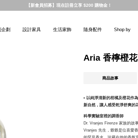
【新會員招募】現在註冊立享 $200 購物金！
別企劃
設計家具
生活家飾
隨身配件
Shop by
Aria 香檸橙花
商品故事
• 以純淨清新的柑橘及橙花作
新自然，讓人感受乾淨舒爽的
科學實驗室裡的調香師
Dr. Vranjes Firen
Vranjes 先生，爺爺是位
的罕見香水，珍藏在他的香氛室裡