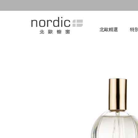
北歐精選
特