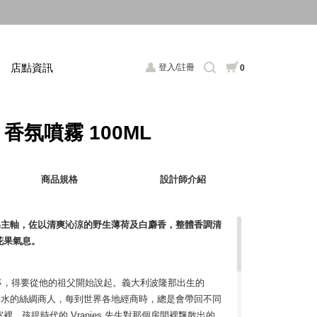
店點資訊
登入/註冊
0
 香氛噴霧 100ML
商品規格
設計師介紹
為主軸，佐以清爽沁涼的野生薄荷及白麝香，整體香調清
花果氣息。
ze 家族的故事，得要從他的祖父開始說起。義大利波隆那出生的
喜愛香水的絲綢商人，每到世界各地經商時，總是會帶回不同
。孩提時代的 Vranjes 先生對那個房間裡飄散出的