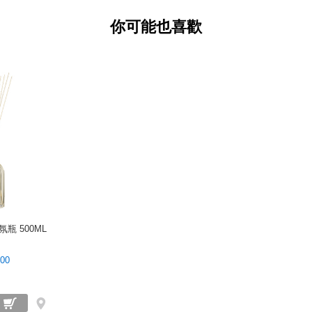
的影響力）。
你可能也喜歡
Dr. Vranjes Firen
成一瓶瓶迷人的新酒，而包裝
思議的穹頂作為瓶身形象。現
對優勢。
Aria 香檸橙花
以純淨清新的柑橘及橙花作為
清新自然，讓人感受乾淨舒爽
氛瓶 500ML
200