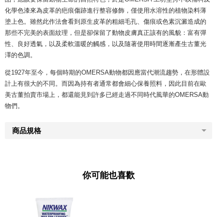
化學色漆來為皮革的疤痕傷跡進行整容修飾，僅使用水溶性的植物染料薄
塗上色。雖然此作法會看到原生皮革的粗細毛孔、傷痕或色素沉澱造成的
那些不完美的表面紋理，但是卻保留了動物皮膚真正該有的風貌：富有彈
性、良好透氣，以及柔軟溫暖的觸感，以及隨著使用時間逐漸產生古董光
澤的色調。
從1927年至今，每個時期的OMERSA動物都因應當代潮流趨勢，在形體設
計上有很大的不同。而因為持有者通常都會細心保養照料，因此目前在歐
美古董拍賣市場上，都還能見到許多已經走過不同時代風華的OMERSA動
物們。
商品規格
你可能也喜歡