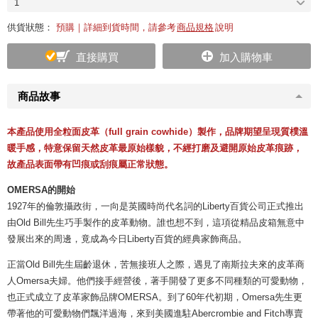
1
供貨狀態：
預購｜詳細到貨時間，請參考
商品規格
說明
直接購買
加入購物車
商品故事
本產品使用
全粒面皮革（full grain cowhide）
製作，品牌期望呈現質樸溫
暖手感，特意保留天然皮革最原始樣貌，不經打磨及避開原始皮革痕跡，
故產品表面帶有凹痕或刮痕屬正常狀態。
OMERSA的開始
1927年的倫敦攝政街，一向是英國時尚代名詞的Liberty百貨公司正式推出
由Old Bill先生巧手製作的皮革動物。誰也想不到，這項從精品皮箱無意中
發展出來的周邊，竟成為今日Liberty百貨的經典家飾商品。
正當Old Bill先生屆齡退休，苦無接班人之際，遇見了南斯拉夫來的皮革商
人Omersa夫婦。他們接手經營後，著手開發了更多不同種類的可愛動物，
也正式成立了皮革家飾品牌OMERSA。到了60年代初期，Omersa先生更
帶著他的可愛動物們飄洋過海，來到美國進駐Abercrombie and Fitch專賣