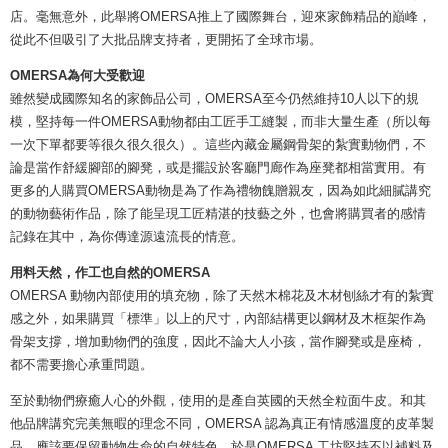
店。毫無意外，此舉將OMERSA推上了國際舞台，迎來家飾精品的巔峰，
從此不但吸引了大批品牌支持者，更開拓了全球市場。
OMERSA為何大受歡迎
雖然變成國際知名的家飾品公司，OMERSA至今仍然維持10人以下的規
模，堅持每一件OMERSA動物都由工匠手工縫製，而非大量生產（所以每
一次下單都要等很久很久很久）。這些內藏金屬鋼骨架的紮實動物們，不
論是當作舒緩腳部的腳凳，或是擺設於客廳門廊作為座凳都相當實用。有
更多的人購買OMERSA動物是為了作為禮物餽贈親友，因為如此細膩講究
的動物藝術作品，除了能呈現工匠精湛的技藝之外，也會將購買者的感情
記錄在其中，為你傳達源遠流長的情意。
用料天然，作工也自然的OMERSA
OMERSA 動物內部使用的填充物，除了天然木棉花及木材刨絲才有的紮實
感之外，如果購買「標準」以上的尺寸，內部結構更以鋼材及木框架作為
骨架支撐，增加動物們的強度，因此不論大人小孩，當作腳凳或是座椅，
都不需要擔心承重問題。
至於動物們療癒人心的外觀，使用的是產自英國的天然全粒面牛皮。和其
他品牌講究完美無暇的理念不同，OMERSA 認為真正有情感溫度的皮革製
品，應該要保留動物生命的自然特色，於是OMERSA 工坊堅持不以補料及