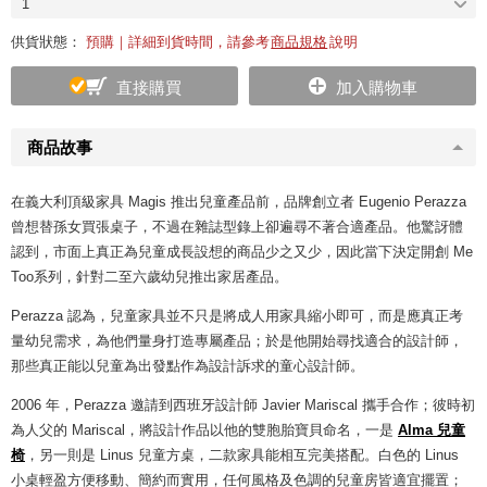
1
供貨狀態：
預購｜詳細到貨時間，請參考
商品規格
說明
直接購買
加入購物車
商品故事
在義大利頂級家具 Magis 推出兒童產品前，品牌創立者 Eugenio Perazza
曾想替孫女買張桌子，不過在雜誌型錄上卻遍尋不著合適產品。他驚訝體
認到，市面上真正為兒童成長設想的商品少之又少，因此當下決定開創 Me
Too系列，針對二至六歲幼兒推出家居產品。
Perazza 認為，兒童家具並不只是將成人用家具縮小即可，而是應真正考
量幼兒需求，為他們量身打造專屬產品；於是他開始尋找適合的設計師，
那些真正能以兒童為出發點作為設計訴求的童心設計師。
2006 年，Perazza 邀請到西班牙設計師 Javier Mariscal 攜手合作；彼時初
為人父的 Mariscal，將設計作品以他的雙胞胎寶貝命名，一是
Alma 兒童
椅
，另一則是 Linus 兒童方桌，二款家具能相互完美搭配。白色的 Linus
小桌輕盈方便移動、簡約而實用，任何風格及色調的兒童房皆適宜擺置；